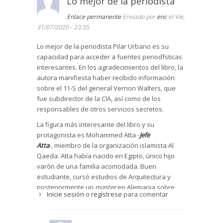
Lo mejor de la periodista
Enlace permanente
Enviado por
enc
el Vie,
31/07/2020 - 23:35
Lo mejor de la periodista Pilar Urbano es su
capacidad para acceder a fuentes periodfsticas
interesantes. En los agradecimientos del libro, la
autora manifiesta haber recibido información
sobre el 11-S del general Vernon Walters, que
fue subdirector de la CIA, así como de los
responsables de otros servicios secretos.
La figura más interesante del libro y su
protagonista es Mohammed Atta -
Jefe
Atta
-, miembro de la organización islamista Al
Qaeda. Atta había nacido en Egipto, único hijo
varón de una familia acomodada. Buen
estudiante, cursó estudios de Arquitectura y
posteriormente un
master
en Alemania sobre
Inicie sesión
o
regístrese
para comentar
planificación urbana y desarrollo. Atta se había
radicalizado en Egipto, en contacto con los
Hermanos Musulmanes. En Hamburgo frecuentó