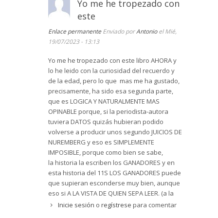
Yo me he tropezado con
la mezquita de Al Quds, en la que coincidiría con
este
antiguos combatientes islámicos en Afganistán y
Bosnia. Atta conoció a Bin Laden en Afganistán
Enlace permanente
Enviado por
Antonio
el Mié,
y le fue encomendada una misión terrorista en
19/07/2023 - 13:13
territorio estadounidense.
Yo me he tropezado con este libro AHORA y
Mohammed Atta es un creyente sincero,
lo he leido con la curiosidad del recuerdo y
practicante de su religión, que conoce y cita el
de la edad, pero lo que mas me ha gustado,
Corán. Para la posteridad quedará el documento
precisamente, ha sido esa segunda parte,
Guía de los últimos pasos del guerrero suicida
,
que es LOGICA Y NATURALMENTE MAS
que Atta elaboró para si mismo y sus
OPINABLE porque, si la periodista-autora
compañeros. La autora habla de un
patriotismo
tuviera DATOS quizás hubieran podido
islámico
, político, no religioso, que aspira a
volverse a producir unos segundo JUICIOS DE
reconstruir en nuestros días un imperio
NUREMBERG y eso es SIMPLEMENTE
musulmán similar al que existió en la Edad
IMPOSIBLE, porque como bien se sabe,
Media, desde el Atlántico al oceano Pacifico. La
la historia la escriben los GANADORES y en
personalidad de Atta y la preparación del
esta historia del 11S LOS GANADORES puede
atentado están muy bien descritos en el libro.
que supieran esconderse muy bien, aunque
En contraste con la primera parte sobre
eso si A LA VISTA DE QUIEN SEPA LEER. (a la
Mohammed Atta, la segunda: "El secreto de la
autora y a sus preguntas-opiniones).
Inicie sesión
o
regístrese
para comentar
Casa Blanca" es penosa. Sufre un error de