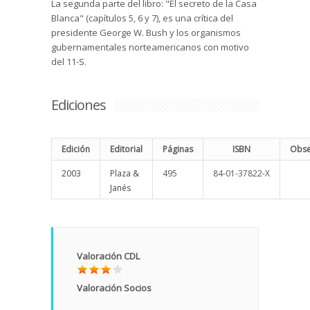
La segunda parte del libro: "El secreto de la Casa
Blanca" (capítulos 5, 6 y 7), es una crítica del
presidente George W. Bush y los organismos
gubernamentales norteamericanos con motivo
del 11-S.
Ediciones
Edición
Editorial
Páginas
ISBN
Obse
2003
Plaza &
495
84-01-37822-X
Janés
Valoración CDL
Valoración Socios