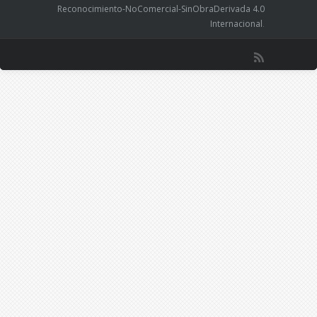
Reconocimiento-NoComercial-SinObraDerivada 4.0
Internacional
.