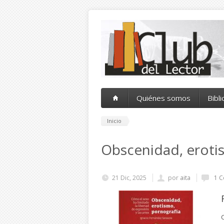
Pasar al contenido principal
Quiénes somos
Bibl
Inicio
Obscenidad, eroti
21 Dic, 2025
por
aita
1 C
C