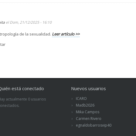
aita
el Dom, 21/12/2025 - 16:10
tropología de la sexualidad.
Leer artículo >>
tar
Quién está conectado
Nuevos usuarios
ICARO
Hay actualmente 0 usuarios
Madb2026
conectados.
Mika Campos
Carmen Rivero
egnaldobarrosvip40