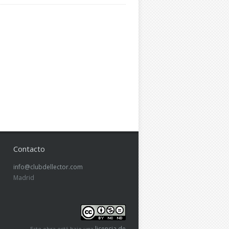
Contacto
info@clubdellector.com
Madrid
licencia de
Este obra está bajo una