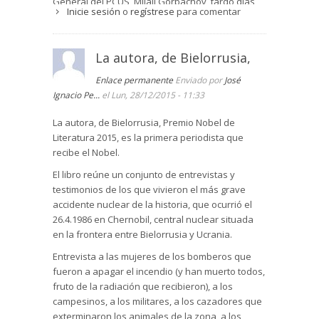
General del PCUS, Mijail Gorbachov, tardó días
Inicie sesión
o
regístrese
para comentar
en comparecer ante los medios de comunicación
y cuando lo hizo fue para explicar que se había
producido un incendio en el reactor nuclear y
La autora, de Bielorrusia,
que se encontraba bajo control. Por su parte, los
mandos intermedios no tomaron iniciativas
Enlace permanente
Enviado por
José
hasta recibir órdenes de Moscú.
Ignacio Pe...
el Lun, 28/12/2015 - 11:33
La consigna era evitar el pánico entre la
La autora, de Bielorrusia, Premio Nobel de
población. Algunas aldeas se evacuaron
Literatura 2015, es la primera periodista que
afirmando que era por tres días, aunque la
recibe el Nobel.
evacuación fue definitiva. En otras, por el
contrario, se impidió que la población las
El libro reúne un conjunto de entrevistas y
abandonase para no fomentar el pánico. Los
testimonios de los que vivieron el más grave
que hicieron advertencias sobre la gravedad de
accidente nuclear de la historia, que ocurrió el
la contaminación fueron tachados de alarmistas
26.4.1986 en Chernobil, central nuclear situada
y antisoviéticos. Los periódicos sólo informaban
en la frontera entre Bielorrusia y Ucrania.
del heroísmo de los
voluntarios
. Todavía, en un
Entrevista a las mujeres de los bomberos que
principio, se dejó correr la especie de que se
fueron a apagar el incendio (y han muerto todos,
trataba de un sabotaje provocado por los
fruto de la radiación que recibieron), a los
enemigos de la URSS: norteamericanos y
campesinos, a los militares, a los cazadores que
alemanes.
exterminaron los animales de la zona, a los