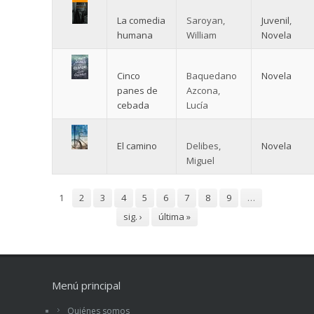
La comedia
Saroyan,
Juvenil
,
humana
William
Novela
Cinco
Baquedano
Novela
panes de
Azcona,
cebada
Lucía
El camino
Delibes,
Novela
Miguel
Páginas
1
2
3
4
5
6
7
8
9
…
sig. ›
última »
Menú principal
Quiénes somos