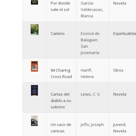
Por donde
García-
Novela
sale el sol
Valdecasas,
Blanca
Camino
Escrivá de
Espiritualid
Balaguer,
San
Josemaría
84 Charing
Hanff,
Otros
Cross Road
Helene
Cartas del
Lewis, C. S.
Novela
diablo a su
sobrino
Un saco de
Joffo, Joseph
Juvenil
,
canicas
Novela