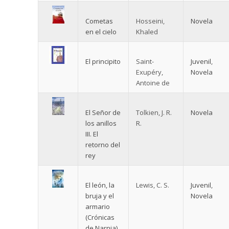
Cometas
Hosseini,
Novela
en el cielo
Khaled
El principito
Saint-
Juvenil
,
Exupéry,
Novela
Antoine de
El Señor de
Tolkien, J. R.
Novela
los anillos
R.
III. El
retorno del
rey
El león, la
Lewis, C. S.
Juvenil
,
bruja y el
Novela
armario
(Crónicas
de Narnia)