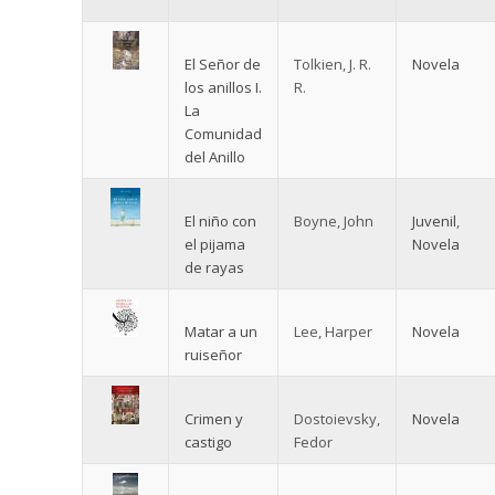
El Señor de
Tolkien, J. R.
Novela
los anillos I.
R.
La
Comunidad
del Anillo
El niño con
Boyne, John
Juvenil
,
el pijama
Novela
de rayas
Matar a un
Lee, Harper
Novela
ruiseñor
Crimen y
Dostoievsky,
Novela
castigo
Fedor