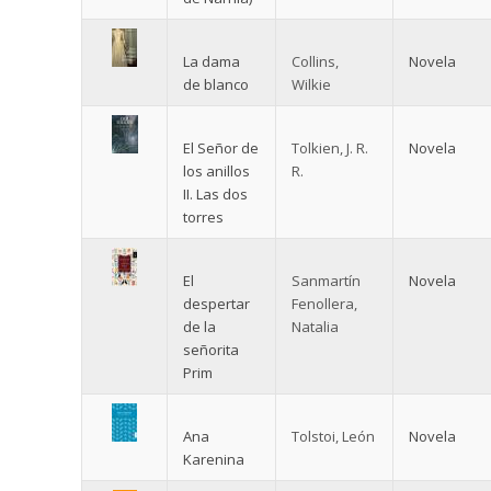
La dama
Collins,
Novela
de blanco
Wilkie
El Señor de
Tolkien, J. R.
Novela
los anillos
R.
II. Las dos
torres
El
Sanmartín
Novela
despertar
Fenollera,
de la
Natalia
señorita
Prim
Ana
Tolstoi, León
Novela
Karenina