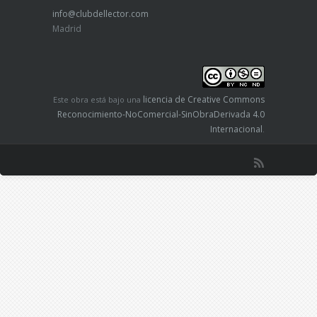
info@clubdellector.com
Madrid
licencia de Creative Commons
Este obra está bajo una
Reconocimiento-NoComercial-SinObraDerivada 4.0
Internacional
.