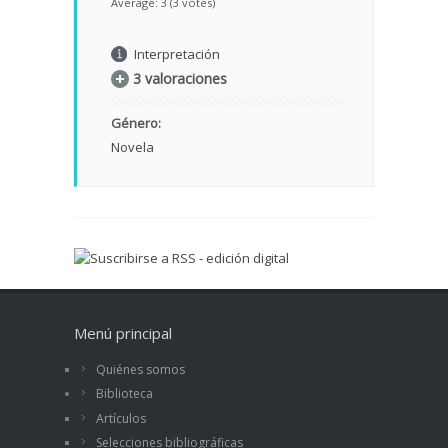
Average:
3
(
3
votes)
Interpretación
3 valoraciones
Género:
Novela
Menú principal
Quiénes somos
Biblioteca
Artículos
Selecciones bibliográficas