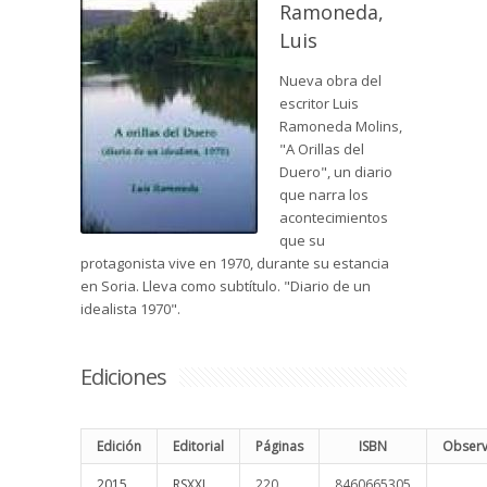
Ramoneda,
Luis
Nueva obra del
escritor Luis
Ramoneda Molins,
"A Orillas del
Duero", un diario
que narra los
acontecimientos
que su
protagonista vive en 1970, durante su estancia
en Soria. Lleva como subtítulo. "Diario de un
idealista 1970".
Ediciones
Edición
Editorial
Páginas
ISBN
Observ
2015
RSXXI
220
8460665305