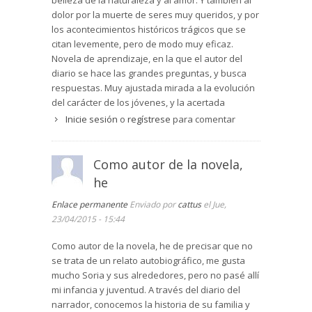
belleza de la naturaleza y al amor. Y también al
para un día de Viernes Santo.
dolor por la muerte de seres muy queridos, y por
los acontecimientos históricos trágicos que se
citan levemente, pero de modo muy eficaz.
Novela de aprendizaje, en la que el autor del
diario se hace las grandes preguntas, y busca
respuestas. Muy ajustada mirada a la evolución
del carácter de los jóvenes, y la acertada
atención que les puede prestar en ese
Inicie sesión
o
regístrese
para comentar
crecimiento una madre atenta y buena cristiana,
y un profesor comprometido con su vocación de
enseñar no sólo una disciplina, sino algo más
Como autor de la novela,
importante: la tarea de la vida.
he
Fina descripción de los bellos parajes de la
provincia de Soria, urbanos: Medinaceli, Soria,
Enlace permanente
Enviado por
cattus
el Jue,
Almazán... rústicos y de montaña: Covaleda,
23/04/2015 - 15:44
Vinuesa, Picos de Urbión, la Laguna Negra...
Como autor de la novela, he de precisar que no
Alta literatura la que ha conseguido Luis
se trata de un relato autobiográfico, me gusta
Ramoneda, autor de una decena de libros, entre
mucho Soria y sus alrededores, pero no pasé allí
los que se encuentran varias novelas infantiles y
mi infancia y juventud. A través del diario del
juveniles, cuatro poemarios y un existoso
narrador, conocemos la historia de su familia y
ensayo de uso del lenguaje; ha vertido al