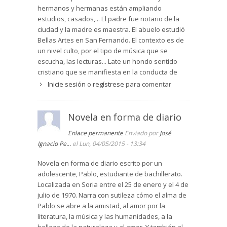
hermanos y hermanas están ampliando
estudios, casados,... El padre fue notario de la
ciudad y la madre es maestra. El abuelo estudió
Bellas Artes en San Fernando. El contexto es de
un nivel culto, por el tipo de música que se
escucha, las lecturas... Late un hondo sentido
cristiano que se manifiesta en la conducta de
autor del diario, en los consejos que recibe, el
Inicie sesión
o
regístrese
para comentar
estilo de vida que llevan. Su gran sensibilidad es
causa de algún sufrimiento, solo superado por la
frustación que le produce su timidez. El texto de
Novela en forma de diario
la novela es como el encuadre perfecto en el
Enlace permanente
Enviado por
José
que el amor y el dolor encuentran la armonia, no
Ignacio Pe...
el Lun, 04/05/2015 - 13:34
de forma facilona pero sí real. El protagonista,
sea o no consciente, está en una situación
Novela en forma de diario escrito por un
excepcional para lograr desarrollar al máximo
adolescente, Pablo, estudiante de bachillerato.
sus cualidades personales y literarias. Vale la
Localizada en Soria entre el 25 de enero y el 4 de
pena una lectura lenta, saboreando el texto y
julio de 1970. Narra con sutileza cómo el alma de
tomando nota de los libros citados y detalles,
Pablo se abre a la amistad, al amor por la
como la audición de la obra musical la Pasión
literatura, la música y las humanidades, a la
según san Mateo muy apropiada, por ejemplo,