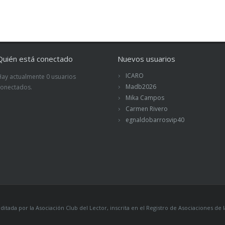
Quién está conectado
Nuevos usuarios
ICARO
Hay actualmente 0 usuarios
Madb2026
conectados.
Mika Campos
Carmen Rivero
egnaldobarrosvip40
itada por la Asociación Club del Lector, inscrita en el Registro de Asociaciones 