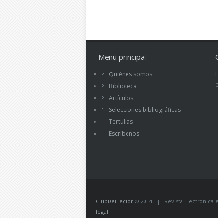
Menú principal
Quiénes somos
Biblioteca
Artículos
Selecciones bibliográficas
Tertulias
Escríbenos
ClubDelLector
© 2014 | Revista Electrónica ed
legal