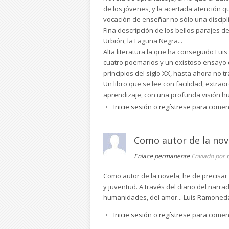
de los jóvenes, y la acertada atención 
vocación de enseñar no sólo una discipli
Fina descripción de los bellos parajes d
Urbión, la Laguna Negra...
Alta literatura la que ha conseguido Lui
cuatro poemarios y un existoso ensayo d
principios del siglo XX, hasta ahora no t
Un libro que se lee con facilidad, extrao
aprendizaje, con una profunda visión hum
Inicie sesión
o
regístrese
para comen
Como autor de la nov
Enlace permanente
Enviado por
Como autor de la novela, he de precisar 
y juventud. A través del diario del narra
humanidades, del amor... Luis Ramoned
Inicie sesión
o
regístrese
para comen