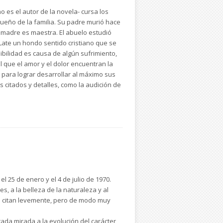
o es el autor de la novela- cursa los
queño de la familia. Su padre murió hace
a madre es maestra. El abuelo estudió
. Late un hondo sentido cristiano que se
sibilidad es causa de algún sufrimiento,
l que el amor y el dolor encuentran la
l para lograr desarrollar al máximo sus
s citados y detalles, como la audición de
l 25 de enero y el 4 de julio de 1970.
s, a la belleza de la naturaleza y al
se citan levemente, pero de modo muy
ada mirada a la evolución del carácter