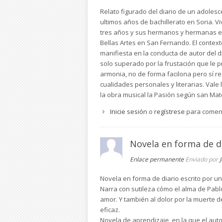
Relato figurado del diario de un adolesce
ultimos años de bachillerato en Soria. 
tres años y sus hermanos y hermanas est
Bellas Artes en San Fernando. El contexto
manifiesta en la conducta de autor del di
solo superado por la frustación que le p
armonia, no de forma facilona pero sí re
cualidades personales y literarias. Vale
la obra musical la Pasión según san Mat
Inicie sesión
o
regístrese
para comen
Novela en forma de d
Enlace permanente
Enviado por
Novela en forma de diario escrito por un 
Narra con sutileza cómo el alma de Pablo 
amor. Y también al dolor por la muerte 
eficaz.
Novela de aprendizaje, en la que el auto