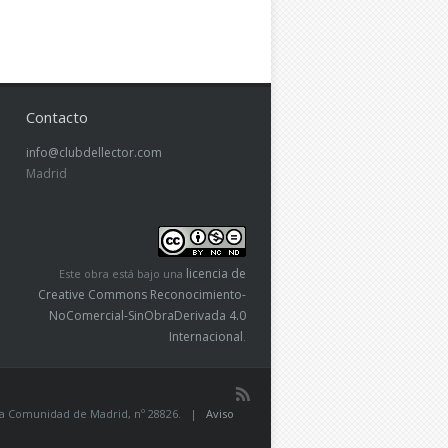
Contacto
info@clubdellector.com
Madrid
licencia de
Este obra está bajo una
Creative Commons Reconocimiento-
NoComercial-SinObraDerivada 4.0
Internacional
.
de la Comunidad de Madrid, nº 28826. |
Aviso