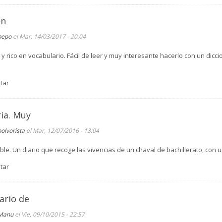
un
pepo
el Mar, 14/03/2017 - 20:04
y rico en vocabulario. Fácil de leer y muy interesante hacerlo con un dicci
.
tar
ria. Muy
polvorista
el Mar, 12/07/2016 - 13:04
le. Un diario que recoge las vivencias de un chaval de bachillerato, con 
tar
ario de
Manu
el Vie, 09/10/2015 - 22:57