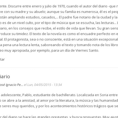
nte. Discurre entre enero y julio de 1970, cuando el autor del diario -que n
Vive con su madre y su abuelo; aunque su familia es numerosa, él es el pe
án ampliando estudios, casados,... El padre fue notario de la ciudad y l
 es de un nivel culto, por el tipo de música que se escucha, las lecturas..
ario, en los consejos que recibe, el estilo de vida que llevan. Su gran sen
roduce su timidez. El texto de la novela es como el encuadre perfecto en e
al. El protagonista, sea o no consciente, está en una situación excepciona
 la pena una lectura lenta, saboreando el texto y tomando nota de los libro
eo muy apropiada, por ejemplo, para un día de Viernes Santo.
tar
iario
José Ignacio Pe...
el Lun, 04/05/2015 - 13:34
adolescente, Pablo, estudiante de bachillerato. Localizada en Soria entre e
se abre a la amistad, al amor por la literatura, la música y las humanidade
de seres muy queridos, y por los acontecimientos históricos trágicos que 
r del diario se hace las grandes preguntas, y busca respuestas. Muy ajust