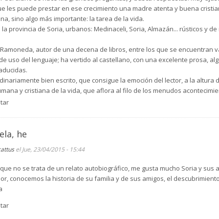
que les puede prestar en ese crecimiento una madre atenta y buena cristi
na, sino algo más importante: la tarea de la vida.
e la provincia de Soria, urbanos: Medinaceli, Soria, Almazán... rústicos y 
s Ramoneda, autor de una decena de libros, entre los que se encuentran var
e uso del lenguaje; ha vertido al castellano, con una excelente prosa, a
raducidas.
rdinariamente bien escrito, que consigue la emoción del lector, a la altura 
ana y cristiana de la vida, que aflora al filo de los menudos acontecimie
tar
ela, he
cattus
el Jue, 23/04/2015 - 15:44
que no se trata de un relato autobiográfico, me gusta mucho Soria y sus a
dor, conocemos la historia de su familia y de sus amigos, el descubrimiento
a
tar