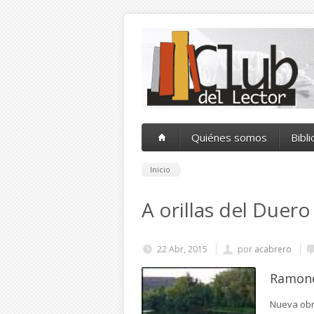
Pasar al contenido principal
Quiénes somos
Bibl
Inicio
A orillas del Duero
22 Abr, 2015
por
acabrero
Ramone
Nueva obra