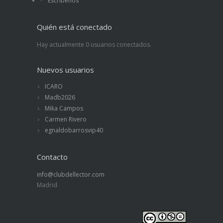
Escríbenos
Quién está conectado
Hay actualmente 0 usuarios conectados.
Nuevos usuarios
ICARO
Madb2026
Mika Campos
Carmen Rivero
egnaldobarrosvip40
Contacto
info@clubdellector.com
Madrid