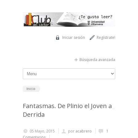
Pasar al contenido principal
Iniciar sesión
Regístrate!
Búsqueda avanzada
Inicio
Fantasmas. De Plinio el Joven a
Derrida
05 Mayo, 2015
por
acabrero
1
Comentarios