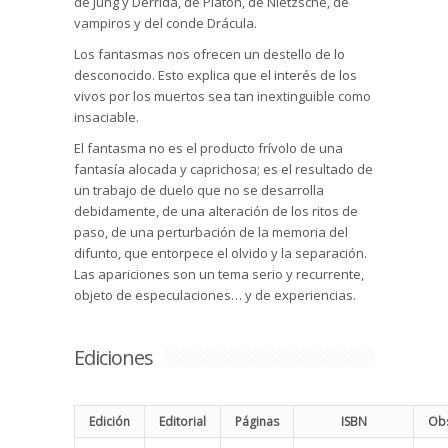
de Jung y Derrida, de Platón, de Nietzsche, de
vampiros y del conde Drácula.
Los fantasmas nos ofrecen un destello de lo
desconocido. Esto explica que el interés de los
vivos por los muertos sea tan inextinguible como
insaciable.
El fantasma no es el producto frívolo de una
fantasía alocada y caprichosa; es el resultado de
un trabajo de duelo que no se desarrolla
debidamente, de una alteración de los ritos de
paso, de una perturbación de la memoria del
difunto, que entorpece el olvido y la separación.
Las apariciones son un tema serio y recurrente,
objeto de especulaciones… y de experiencias.
Ediciones
Edición
Editorial
Páginas
ISBN
Obs