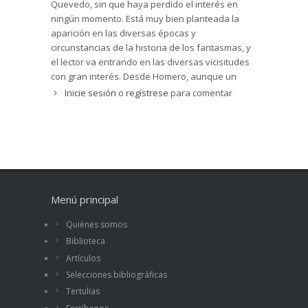
Quevedo, sin que haya perdido el interés en
ningún momento. Está muy bien planteada la
aparición en las diversas épocas y
circunstancias de la historia de los fantasmas, y
el lector va entrando en las diversas vicisitudes
con gran interés. Desde Homero, aunque un
poco forzado hablar de fantasmas en la bajada
Inicie sesión
o
regístrese
para comentar
de Odiseo al Hades, pasando por los relatos de
la Sagrada Escritura donde se comprueba la
presencia de las brujas, los médiums y los
fantasmas, hasta lo que opinan los filósofos
modernos más escépticos. Todo con gran soltura
y amenidad. Sorprendente hallazgo que
sorprenderá a más de uno.
Leer artículo...
Menú principal
Quiénes somos
Biblioteca
Artículos
Selecciones bibliográficas
Tertulias