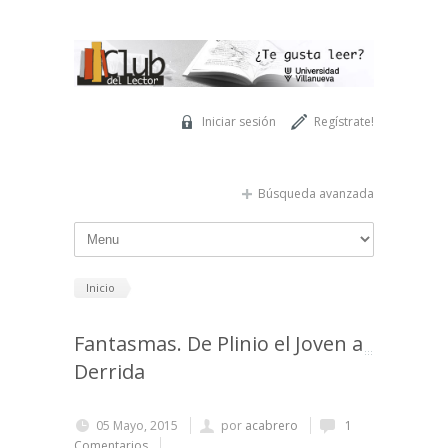
Pasar al contenido principal
Iniciar sesión
Regístrate!
Búsqueda avanzada
Inicio
Fantasmas. De Plinio el Joven a
Derrida
05 Mayo, 2015
por
acabrero
1
Comentarios