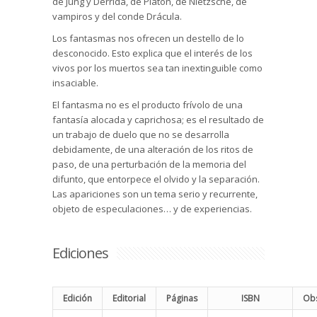
de Jung y Derrida, de Platón, de Nietzsche, de
vampiros y del conde Drácula.
Los fantasmas nos ofrecen un destello de lo
desconocido. Esto explica que el interés de los
vivos por los muertos sea tan inextinguible como
insaciable.
El fantasma no es el producto frívolo de una
fantasía alocada y caprichosa; es el resultado de
un trabajo de duelo que no se desarrolla
debidamente, de una alteración de los ritos de
paso, de una perturbación de la memoria del
difunto, que entorpece el olvido y la separación.
Las apariciones son un tema serio y recurrente,
objeto de especulaciones… y de experiencias.
Ediciones
Edición
Editorial
Páginas
ISBN
Obs