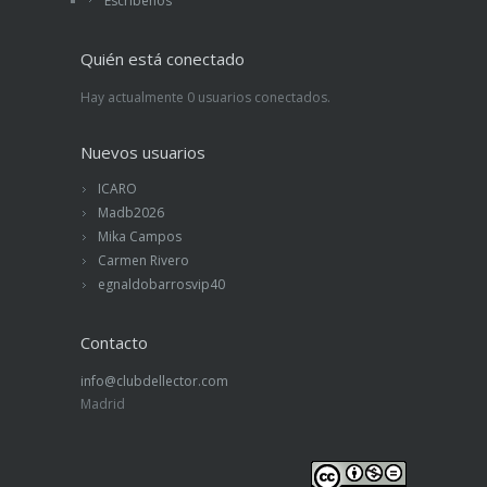
Escríbenos
Quién está conectado
Hay actualmente 0 usuarios conectados.
Nuevos usuarios
ICARO
Madb2026
Mika Campos
Carmen Rivero
egnaldobarrosvip40
Contacto
info@clubdellector.com
Madrid