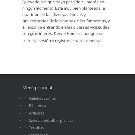
Quevedo, sin que haya perdido el interés en
ningún momento. Está muy bien planteada la
aparición en las diversas épocas y
circunstancias de la historia de los fantasmas, y
el lector va entrando en las diversas vicisitudes
con gran interés. Desde Homero, aunque un
poco forzado hablar de fantasmas en la bajada
Inicie sesión
o
regístrese
para comentar
de Odiseo al Hades, pasando por los relatos de
la Sagrada Escritura donde se comprueba la
presencia de las brujas, los médiums y los
fantasmas, hasta lo que opinan los filósofos
modernos más escépticos. Todo con gran soltura
y amenidad. Sorprendente hallazgo que
sorprenderá a más de uno.
Leer artículo...
Menú principal
Quiénes somos
Biblioteca
Artículos
Selecciones bibliográficas
Tertulias