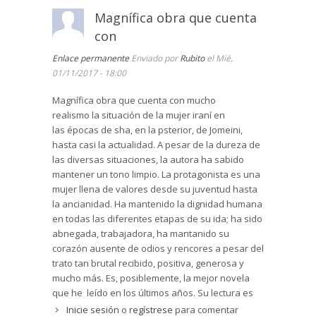
Magnífica obra que cuenta
La fe de Masumeh es auténtica. En los
momentos difíciles su oración es fervorosa, y
con
cuando las dificultades se
Enlace permanente
Enviado por
Rubito
el Mié,
resuelven el agradecimiento también lo es. Por el
01/11/2017 - 18:00
contrario su hermano mayor -Mahmud- luce
barbas de santón, se considera un verdadero
Magnífica obra que cuenta con mucho
creyente y tacha a los demás de ateos, pero se
realismo la situación de la mujer iraní en
ha enriquecido comerciando con productos
las épocas de sha, en la psterior, de Jomeini,
subvencionados por el Gobierno. La autora no
hasta casi la actualidad. A pesar de la dureza de
deja de subrayar esta contradicción y deja claro
las diversas situaciones, la autora ha sabido
que hay una religión auténtica y otra
mantener un tono limpio. La protagonista es una
hipócrita, meramente exterior o de las formas.
mujer llena de valores desde su juventud hasta
El mundo islámico ha sido fértil en poetas. En sus
la ancianidad. Ha mantenido la dignidad humana
malos momentos Masumeh recurre a sus poetas
en todas las diferentes etapas de su ida; ha sido
favoritos. Su amigo, el señor Shirzadi, un hombre
abnegada, trabajadora, ha mantanido su
amargado por la situación en Irán, libera sus
corazón ausente de odios y rencores a pesar del
frustraciones escribiendo poesía. La literatura -y
trato tan brutal recibido, positiva, generosa y
en concreto la poesía- constituye un camino de
mucho más. Es, posiblemente, la mejor novela
liberación para la mente cuando las
que he leído en los últimos años. Su lectura es
circunstancias exteriores impiden otro tipo de
"adictiva" ya que es difícil dejarla pues las
Inicie sesión
o
regístrese
para comentar