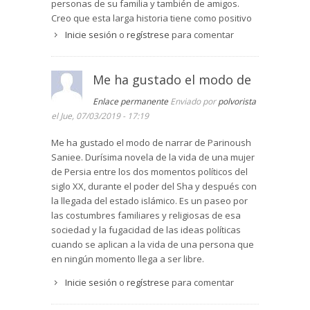
de tradiciones de ámbito exclusivamente local.
personas de su familia y también de amigos.
Creo que esta larga historia tiene como positivo
En Teherán se ve con naturalidad que las
que se muestra una personalidad muy fuerte,
Inicie sesión
o
regístrese
para comentar
jóvenes estudien, pero la familia de Masumeh
capaz de sobrevivir a tantas calamidades, con
procede de Quom, una ciudad clerical, y allí se
una visión de las cosas muy equilibrada, lo que
piensa que una mujer no necesita estudiar sino
no le resta dolor e incomprensión. Pero junto a
Me ha gustado el modo de
prepararse para el matrimonio.
eso, se palpa la pobreza espiritual del mundo
Afortunadamente Hamid, militante del Partido
Enlace permanente
Enviado por
polvorista
islámico, incluso cuando se trata de personas
Comunista, tiene una mentalidad amplia y anima
el Jue, 07/03/2019 - 17:19
muy religiosas.
Leer artículo >>
a su esposa a que se matricule en la
Universidad. Masumeh estudiará Literatura
Me ha gustado el modo de narrar de Parinoush
persa, a pesar de la dificultad que le suponen
Saniee. Durísima novela de la vida de una mujer
sus tres hijos y no contar con la ayuda de Hamid,
de Persia entre los dos momentos políticos del
dedicado a la política en la clandestinidad.
siglo XX, durante el poder del Sha y después con
la llegada del estado islámico. Es un paseo por
En tiempos del Sah Hamid ha pasado cuatro
las costumbres familiares y religiosas de esa
años en la cárcel, pero con el Gobierno islámico
sociedad y la fugacidad de las ideas políticas
es ejecutado. Masumeh tiene que ponerse a
cuando se aplican a la vida de una persona que
trabajar en una oficina para sacar a sus hijos
en ningún momento llega a ser libre.
adelante. Resulta conmovedor leer como éstos,
a pesar de su corta edad, suponen un apoyo
Inicie sesión
o
regístrese
para comentar
para su madre, pero también condicionan su
futuro.