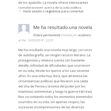
de los ayatolás. La novela ofrece interesantes
consideraciones acerca de la vida política.
Inicie sesión
o
regístrese
para comentar
Masumeh es una joven de dieciseis años y está
juvenilmente enamorada de Said, empleado de
una farmacia. Con la complicidad de una
Me ha resultado una novela
amiga intercambian notas y miradas. El hecho
Enlace permanente
Enviado por
acabrero
llega al conocimiento de la familia de Masumeh,
el Vie, 15/03/2019 - 22:01
que lo considera deshonroso, y fuerza a la
joven a aceptar un matrimonio concertado.
Me ha resultado una novela muy larga, con visos
Masumeh es arrastrada a desposar a Hamid, un
de autobiografía, sin ningún recurso literario. La
hombre al que no conoce ni desea. También
protagonista y relatora cuenta con bastante
Hamid, que depende económicamente de su
detalle, infinidad de dificultades que ocurrieron
familia, acepta el desposorio sin ilusión ni ganas.
en su vida, desde los quince a los casi sesenta
A lo largo de la novela comprobamos como
años. Es una vida muy dura, que atraviesa las
ciertas tradiciones del mundo islámico, como
circunstancias políticas que llevaron a la caída
pueden ser el velo, los matrimonios concertados,
del sha de Persia y la toma del poder por los
las espesas barbas o la misma ablación genital,
islamistas extremistas y luego la guerra Irán-Iraq.
se presentan como preceptos religiosos pero no
Nos va contando todos los momentos tremendos
son más que costumbres anticuadas que no
ocurridos en su vida, sin apenas respiro, las
todos aceptan ni viven. En muchos casos se trata
sucesivas incomprensiones de las diversas