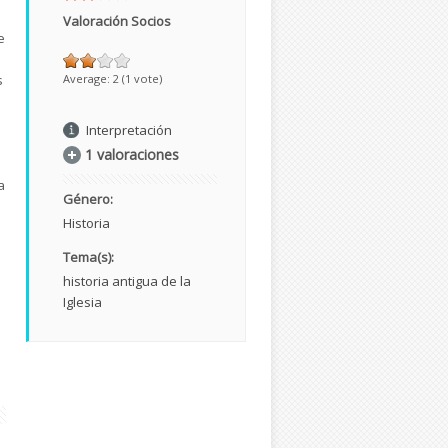
Valoración Socios
e
s
Average:
2
(
1
vote)
Interpretación
1 valoraciones
a
Género:
Historia
Tema(s):
historia antigua de la
Iglesia