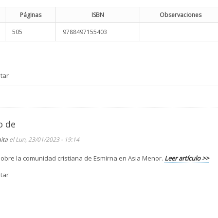
Páginas
ISBN
Observaciones
505
9788497155403
tar
o de
aita
el Lun, 23/01/2023 - 19:14
sobre la comunidad cristiana de Esmirna en Asia Menor.
Leer artículo >>
tar