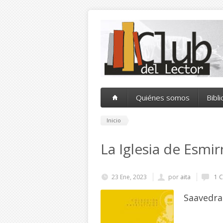
Pasar al contenido principal
Quiénes somos
Bibl
Inicio
La Iglesia de Esmi
23 Ene, 2023
por
aita
1 C
Saavedra