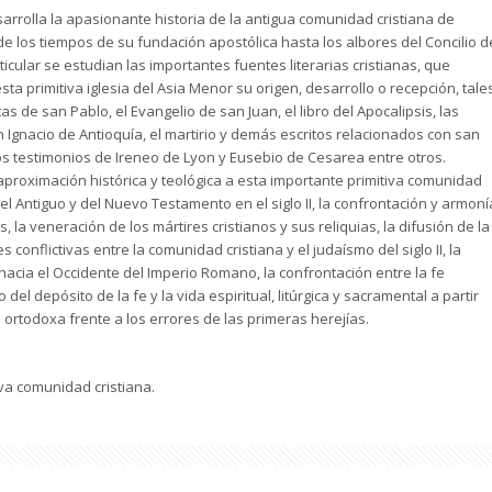
sarrolla la apasionante historia de la antigua comunidad cristiana de
e los tiempos de su fundación apostólica hasta los albores del Concilio d
ticular se estudian las importantes fuentes literarias cristianas, que
sta primitiva iglesia del Asia Menor su origen, desarrollo o recepción, tale
as de san Pablo, el Evangelio de san Juan, el libro del Apocalipsis, las
 Ignacio de Antioquía, el martirio y demás escritos relacionados con san
los testimonios de Ireneo de Lyon y Eusebio de Cesarea entre otros.
aproximación histórica y teológica a esta importante primitiva comunidad
del Antiguo y del Nuevo Testamento en el siglo II, la confrontación y armoní
s, la veneración de los mártires cristianos y sus reliquias, la difusión de la
es conflictivas entre la comunidad cristiana y el judaísmo del siglo II, la
acia el Occidente del Imperio Romano, la confrontación entre la fe
o del depósito de la fe y la vida espiritual, litúrgica y sacramental a partir
 ortodoxa frente a los errores de las primeras herejías.
va comunidad cristiana.