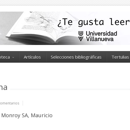
ioteca
Artículos
Selecciones bibliográficas
Tertulias
rna
omentarios
 Monroy SA, Mauricio