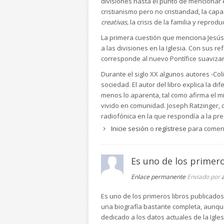
divisiones hasta el punto de mencionar el
cristianismo pero no cristiandad, la ca
creativas,
la crisis de la familia y repro
La primera cuestión que menciona Jesús 
a las divisiones en la Iglesia. Con sus 
corresponde al nuevo Pontífice suavizar
Durante el siglo XX algunos autores -Co
sociedad. El autor del libro explica la di
menos lo aparenta, tal como afirma el mi
vivido en comunidad. Joseph Ratzinger, 
radiofónica en la que respondía a la pr
e incluso perseguida, que habría perdido
Inicie sesión
o
regístrese
para comen
indigencia y soledad buscarían remedio 
Ratzinger hablaba de las
minorías creati
Es uno de los primero
crisis de civilización y cuya respuesta p
Escrivá en la que utiliza ese concepto.
Enlace permanente
Enviado por
Dei y Gran Canciller de la institución do
fieles, han reunido la preparación espirit
Es uno de los primeros libros publicados 
la maldad; pero esos pocos han llenado de
una biografía bastante completa, aunque
dedicado a los datos actuales de la Igle
Agentes de la maldad
es una expresión f