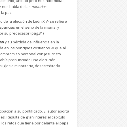
testimonio, unidad pero no uniformidad,
e nos habla de las
minorías
 la paz.
 de la elección de León XIV- se refiere
repancias en el seno de la misma, y
or su predecesor (pág.31).
smo
y su pérdida de influencia en la
 en los principios cristianos -o que al
 compromiso personal con Jesucristo
 había pronunciado una alocución
 Iglesia minoritaria, desacreditada
y mujeres conscientes de su radical
que responden proactivamente a una
 a reproducir una cita de san Josemaría
rsidad de Navarra, el fundador de Opus
 sido nunca muchos los que, permaneciendo
a decidida resistencia a los agentes de
ipación a su pontificado. El autor aporta
y Cruz
, pág.586).
. Resulta de gran interés el capítulo
 los retos que tiene por delante el papa.
ir la obra de Jesucristo y que su