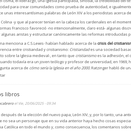
 cisma, el liderazgo, una Iglesia participada, sinodal, la credibilidad del 
pacidad para crear comunidades como prueba de autenticidad, e igualment
duce unas interesantísimas palabras de León XIV a los periodistas acerca de
Colina -y que al parecer tenían en la cabeza los cardenales en el momento
reformas Francisco favoreció -no intencionalmente, claro está- algunas disc
 algunas aristas y estructurar canónicamente las reformas introducidas p
lina menciona a C.S.Lewis- habían hablado acerca de la
crisis del cristiani
ferencia entre cristiandad y cristianismo:
Cristiandad
es una sociedad basada
to sobre la Iglesia medieval-, en tanto que
cristianismo
es la adhesión, el
cuando todavía era un joven teólogo y profesor de universidad, en 1969,
egunta acerca de
cómo sería la Iglesia en el año 2000.
Ratzinger habló de una
 toda su influencia social pero que estaría unida, en la que los hombres 
tar
(pág.66).
vas
, un concepto tomado de Arnold J.Toynbee, las cuales "son aquellas 
s libros
ermite que esa civilización crezca" (pág.66). Por su claridad, no me resisto
 En 1973, en un acto de nombramiento de doctores
honoris causa
de la Unive
acabrero
el Vie, 20/06/2025 - 09:34
cente decía:
"En los momentos de crisis en la historia de la Iglesia, no han
ual y doctrinal suficiente, los resortes morales e intelectuales para oponer un
después de la elección del nuevo papa, León XIV, y, por lo tanto, una antic
 luz de nuevo la Iglesia y el mundo"
(Citado por José Miguel Cejas en
Cara 
 no sea un personaje que en su vida anterior haya hecho cosas especiales
sia Católica en todo el mundo y, como consecuencia, los comentarios sobre
uerte, pero hay que considerar que el demonio sigue actuando para destru