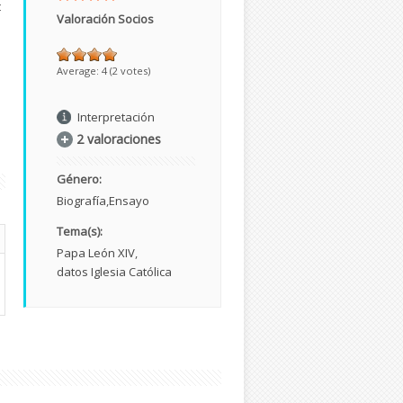
t
Valoración Socios
Average:
4
(
2
votes)
Interpretación
2 valoraciones
Género:
Biografía
Ensayo
Tema(s):
Papa León XIV
datos Iglesia Católica