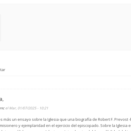
tar
a,
enc
el Mar, 01/07/2025 - 10:21
 es más un ensayo sobre la Iglesia que una biografía de Robert F. Prevost 
isionero y ejemplaridad en el ejercicio del episcopado. Sobre la Iglesia 