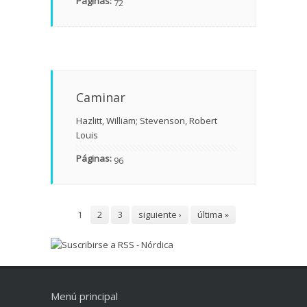
Páginas:
72
Caminar
Hazlitt, William; Stevenson, Robert
Louis
Páginas:
96
Páginas
1
2
3
siguiente ›
última »
Menú principal