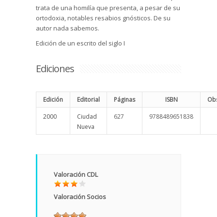
trata de una homilía que presenta, a pesar de su
ortodoxia, notables resabios gnósticos. De su
autor nada sabemos.
Edición de un escrito del siglo I
Ediciones
Edición
Editorial
Páginas
ISBN
Obs
2000
Ciudad
627
9788489651838
Nueva
Valoración CDL
Valoración Socios