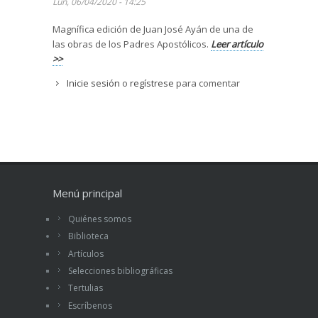
Lun, 06/04/2020 - 14:25
Magnífica edición de Juan José Ayán de una de
las obras de los Padres Apostólicos.
Leer artículo
>>
Inicie sesión
o
regístrese
para comentar
Menú principal
Quiénes somos
Biblioteca
Artículos
Selecciones bibliográficas
Tertulias
Escríbenos