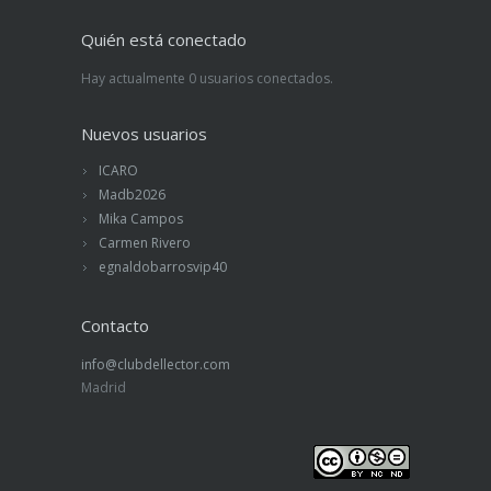
Quién está conectado
Hay actualmente 0 usuarios conectados.
Nuevos usuarios
ICARO
Madb2026
Mika Campos
Carmen Rivero
egnaldobarrosvip40
Contacto
info@clubdellector.com
Madrid