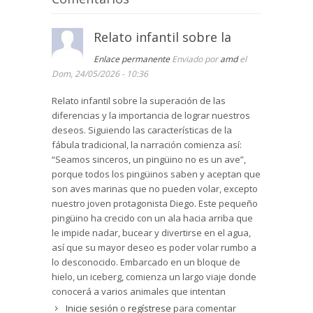
Relato infantil sobre la
Enlace permanente
Enviado por
amd
el
Dom, 24/05/2026 - 10:36
Relato infantil sobre la superación de las
diferencias y la importancia de lograr nuestros
deseos. Siguiendo las características de la
fábula tradicional, la narración comienza así:
“Seamos sinceros, un pingüino no es un ave”,
porque todos los pingüinos saben y aceptan que
son aves marinas que no pueden volar, excepto
nuestro joven protagonista Diego. Este pequeño
pingüino ha crecido con un ala hacia arriba que
le impide nadar, bucear y divertirse en el agua,
así que su mayor deseo es poder volar rumbo a
lo desconocido. Embarcado en un bloque de
hielo, un iceberg, comienza un largo viaje donde
conocerá a varios animales que intentan
ayudarlo en su sueño de volar: una foca, una
Inicie sesión
o
regístrese
para comentar