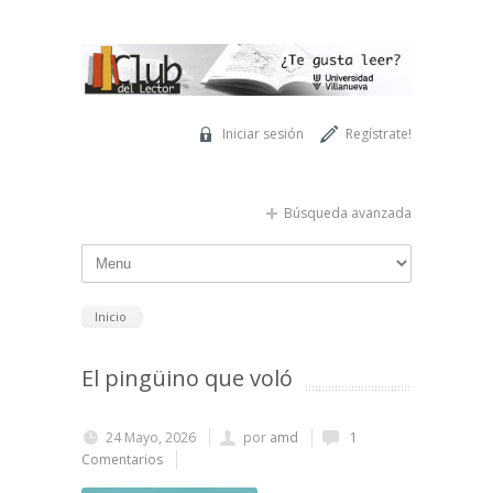
Pasar al contenido principal
Iniciar sesión
Regístrate!
Búsqueda avanzada
Inicio
El pingüino que voló
24 Mayo, 2026
por
amd
1
Comentarios