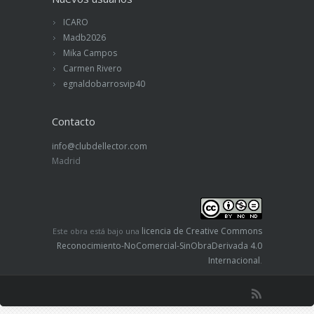
ICARO
Madb2026
Mika Campos
Carmen Rivero
egnaldobarrosvip40
Contacto
info@clubdellector.com
Madrid
licencia de Creative Commons
Este obra está bajo una
Reconocimiento-NoComercial-SinObraDerivada 4.0
Internacional
.