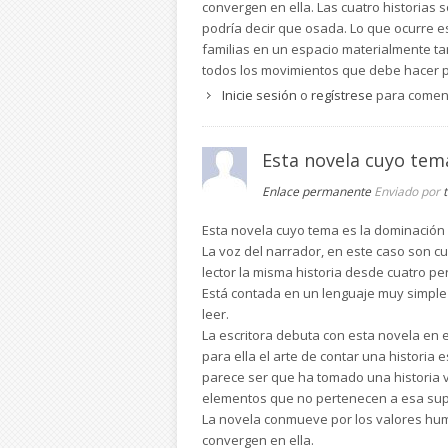
convergen en ella. Las cuatro historias 
podría decir que osada. Lo que ocurre 
familias en un espacio materialmente t
todos los movimientos que debe hacer p
judíos polacos de las manos nazis pero, 
Inicie sesión
o
regístrese
para comen
impensable que las familias escondidas
El tono de expresión de los personajes 
Esta novela cuyo tema
planos de los que se podría haber cons
por la forma de tratar el tema. Desde e
Enlace permanente
Enviado por
ser muy recomendable para jóvenes.
Esta novela cuyo tema es la dominación d
TERTULIA LITERARIA MONTE: Toñi Hueso
La voz del narrador, en este caso son c
lector la misma historia desde cuatro pe
Está contada en un lenguaje muy simple s
leer.
La escritora debuta con esta novela en e
para ella el arte de contar una historia 
parece ser que ha tomado una historia v
elementos que no pertenecen a esa sup
La novela conmueve por los valores huma
convergen en ella.