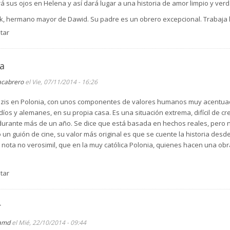
drá sus ojos en Helena y así dará lugar a una historia de amor limpio y ver
k, hermano mayor de Dawid. Su padre es un obrero excepcional. Trabaja l
el mundo lo respeta. Pero es alcohólico. Una noche se emborracha más de 
tar
eza de familia. Su hermano Dawid es débil físicamente y se le dan muy bi
contable para su hermano. Pasan unos años y su madre se encuentra mal 
ijos. Conocen a dos hermanas con las que se casan. La mayor es viuda y
a
a es judía.
acabrero
el Vie, 07/11/2014 - 16:26
que ellos van al mercado semanalmente y de camino le ofrecen llevarla en
nazis en Polonia, con unos componentes de valores humanos muy acentuad
udíos y alemanes, en su propia casa. Es una situación extrema, difícil de c
us vidas. Los alemanes invaden Polonia y se la reparten con los rusos. 
durante más de un año. Se dice que está basada en hechos reales, pero no
r problemas pero más aún los judíos.
 un guión de cine, su valor más original es que se cuente la historia desd
 el hijo del doctor Wolenski; judíos también. El doctor Wolenski salvó la 
a nota no verosimil, que en la muy católica Polonia, quienes hacen una obr
a. Así que el comandante, en cuanto se recuperó puso sobre aviso al doc
esen peor. Peor el doctor no hizo caso fiado de su buen hacer profesional
tar
uir así que pidió a todos sus conocidos, a los le debían numerosos favo
 Mikilaj, recordó a Franciszka, la anciana bondadosa que les vendía hue
r
 soldado alemán, Vilheim. Acaba de llegar en el último reemplazo con desti
 su abuela en una granja perdida en el norte de Alemania. Él es consciente
amd
el Mié, 22/10/2014 - 09:44