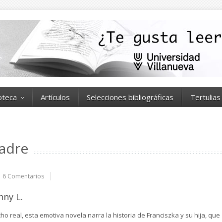
ioteca
Artículos
Selecciones bibliográficas
Tertulias
madre
6 Comentarios
nny L.
o real, esta emotiva novela narra la historia de Franciszka y su hija, que