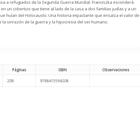
asa a refugiados de la Segunda Guerra Mundial. Franciszka esconderá
n un cobertizo que tiene al lado de la casa a dos familias judías y a un
e huían del Holocausto. Una historia impactante que ensalza el valor de
e la sinrazón de la guerra y la hipocresía del ser humano.
Páginas
ISBN
Observaciones
208
9788415594208