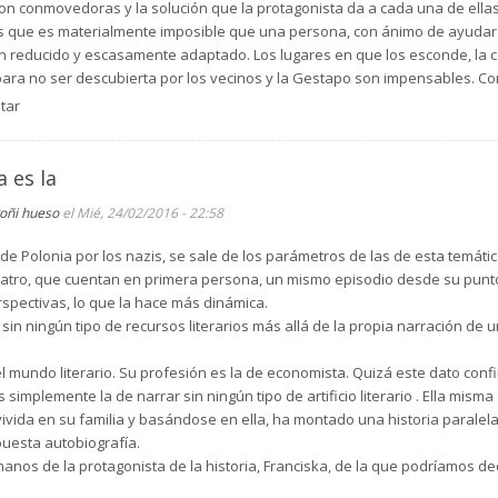
son conmovedoras y la solución que la protagonista da a cada una de ellas 
es que es materialmente imposible que una persona, con ánimo de ayudar 
an reducido y escasamente adaptado. Los lugares en que los esconde, la 
ara no ser descubierta por los vecinos y la Gestapo son impensables. C
queriendo resaltar la generosidad de la misma, la autora exagera los lug
tar
 no coincidieran en ningún momento.
no tiene modulaciones ni formas diferentes de expresión como si se trat
 es la
eguido una gran riqueza de matices. Resumiendo se trata de una novela
l punto de vista literario se puede decir que parece una crónica de hecho
toñi hueso
el Mié, 24/02/2016 - 22:58
e Polonia por los nazis, se sale de los parámetros de las de esta temática 
uatro, que cuentan en primera persona, un mismo episodio desde su punto
rspectivas, lo que la hace más dinámica.
in ningún tipo de recursos literarios más allá de la propia narración de u
l mundo literario. Su profesión es la de economista. Quizá este dato confi
es simplemente la de narrar sin ningún tipo de artificio literario . Ella mis
ivida en su familia y basándose en ella, ha montado una historia parale
uesta autobiografía.
nos de la protagonista de la historia, Franciska, de la que podríamos dec