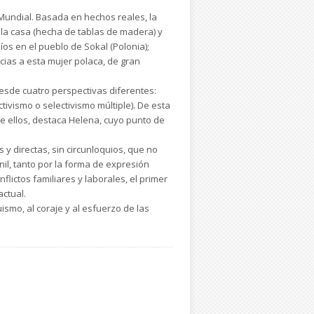
él se las arregla para no participar
undial. Basada en hechos reales, la
 decide invadir la parte polaca ocupada
la casa (hecha de tablas de madera) y
ciszka al comandante: auténtica cocina
os en el pueblo de Sokal (Polonia);
racias a esta mujer polaca, de gran
desde cuatro perspectivas diferentes:
 años encima de la porqueriza donde
ivismo o selectivismo múltiple). De esta
ilheim y enun sótano que el propio doctor
re ellos, destaca Helena, cuyo punto de
n vida a todos ellos sin que sus vecinos
s y directas, sin circunloquios, que no
te al igual que el doctor Wolenski quien
il, tanto por la forma de expresión
lictos familiares y laborales, el primer
ctual.
smo, al coraje y al esfuerzo de las
rte segura, sin importar su raza, sus