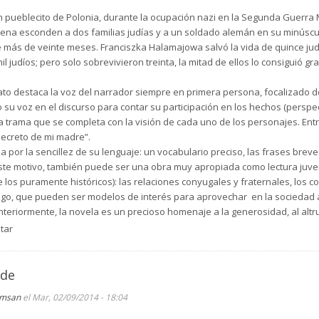
eger a su abuela. No está de acuerdo con el trato que se da a los judíos y 
ueblecito de Polonia, durante la ocupación nazi en la Segunda Guerra M
tos de judíos. Pero Alemania, de pronto, rompe sus relaciones con Rusia y
lena esconden a dos familias judías y a un soldado alemán en su minúscu
omandante ha sido invitado a las cenas que de vez en cuando ofrece Fran
e más de veinte meses. Franciszka Halamajowa salvó la vida de quince judí
mil judíos; pero solo sobrevivieron treinta, la mitad de ellos lo consiguió g
er movilizado a Rusia decide escapar, esconderse.
elato destaca la voz del narrador siempre en primera persona, focalizado 
tamiento heroico de Franciszka quien fue capaz de esconder durante dos
su voz en el discurso para contar su participación en los hechos (perspect
nek (tres adultos y un niño); en el altillo de su casa al soldado alemán V
la trama que se completa con la visión de cada uno de los personajes. Ent
 (dos adultos y un niño). Con su trabajo y su ingenio consiguió mantener co
l secreto de mi madre”.
iza por la sencillez de su lenguaje: un vocabulario preciso, las frases breve
amilia se fueron a los EEUU y desde allí le enviaban regalos frecuentemen
 este motivo, también puede ser una obra muy apropiada como lectura juven
El soldado Vilheim regresó a su granja perdida del norte de Alemania.
os puramente históricos): las relaciones conyugales y fraternales, los conf
azgo, que pueden ser modelos de interés para aprovechar en la sociedad a
teriormente, la novela es un precioso homenaje a la generosidad, al altrui
arriesgar su propia vida para salvar a gente inocente abocada a una mue
tar
 de
jmsan
el Mar, 02/09/2014 - 18:04