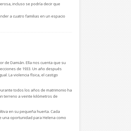
erosa, incluso se podría decir que
nder a cuatro familias en un espacio
a alimentarlos y todos los movimientos
lvó a muchos judíos polacos de las
mil.
ra de una sola voz. No hay matices.
 punto de vista literario se trata de
or de Damián. Ella nos cuenta que su
elecciones de 1933. Un año después
l. La violencia física, el castigo
 Durante todos los años de matrimonio ha
n terreno a veinte kilómetros de
cultiva en su pequeña huerta. Cada
ge una oportunidad para Helena como