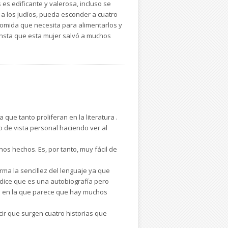
es edificante y valerosa, incluso se
a los judíos, pueda esconder a cuatro
comida que necesita para alimentarlos y
onsta que esta mujer salvó a muchos
ares de forma inverosímil. Es
ara de una sola voz. Son personajes
 recomendable por sus muchos valores y
s ocurridos más que una novela. Puede
que tanto proliferan en la literatura .
 de vista personal haciendo ver al
nos hechos. Es, por tanto, muy fácil de
rma la sencillez del lenguaje ya que
ma dice que es una autobiografía pero
la en la que parece que hay muchos
ir que surgen cuatro historias que