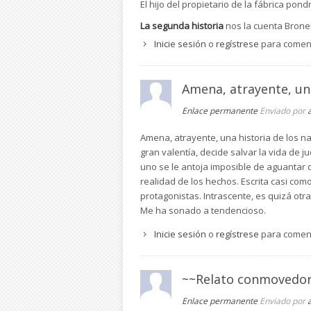
El hijo del propietario de la fábrica pon
La segunda historia
nos la cuenta Brone
ayudar a los demás en sus tareas. Todo 
Inicie sesión
o
regístrese
para comen
un tejado. Bronek asume el papel de cab
como capataz y consigue un puesto de 
encontrar mujeres adecuadas para sus h
Amena, atrayente, un
compenetra con Bronek. Toda esta famili
Enlace permanente
Enviado por
Bronek y Dawid conocen a Franciszka por
zanahorias y huevos.
Amena, atrayente, una historia de los 
gran valentía, decide salvar la vida de j
La segunda guerra mundial irrumpe en s
uno se le antoja imposible de aguantar 
pertenece a Alemania. Todos van a tene
realidad de los hechos. Escrita casi como
La tercera historia
nos la cuenta Mikolaj,
protagonistas. Intrascente, es quizá otr
estado crítico con una apendicitis agud
Me ha sonado a tendencioso.
hijo Mikolaj antes de las cosas se pusi
Inicie sesión
o
regístrese
para comen
suprimido ya era demasiado tarde para h
a ello. Entonces su esposa, la madre de
regalándole ropa para su hija.
~~Relato conmovedo
La cuarta historia
nos la cuenta un joven
en territorio polaco. Ha sido criado por
Enlace permanente
Enviado por