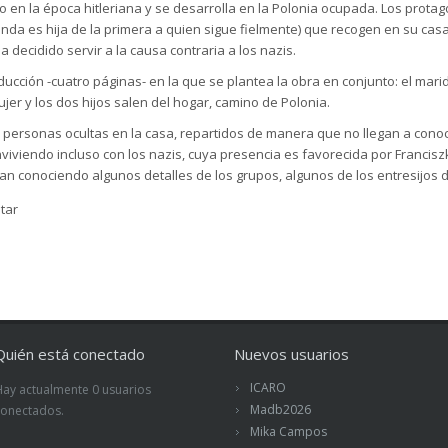
co en la época hitleriana y se desarrolla en la Polonia ocupada. Los protag
unda es hija de la primera a quien sigue fielmente) que recogen en su cas
a decidido servir a la causa contraria a los nazis.
cción -cuatro páginas- en la que se plantea la obra en conjunto: el mari
jer y los dos hijos salen del hogar, camino de Polonia.
personas ocultas en la casa, repartidos de manera que no llegan a conoce
nviviendo incluso con los nazis, cuya presencia es favorecida por Francis
an conociendo algunos detalles de los grupos, algunos de los entresijos d
tar
Quién está conectado
Nuevos usuarios
ICARO
Hay actualmente 0 usuarios
Madb2026
conectados.
Mika Campos