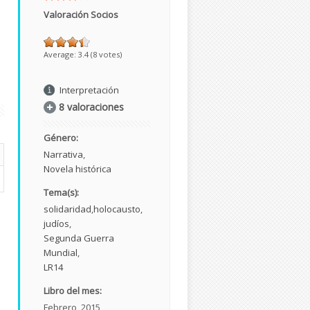
Valoración Socios
Average:
3.4
(
8
votes)
Interpretación
8 valoraciones
Género:
Narrativa
Novela histórica
Tema(s):
solidaridad
holocausto
judíos
Segunda Guerra
Mundial
LR14
Libro del mes:
Febrero, 2015