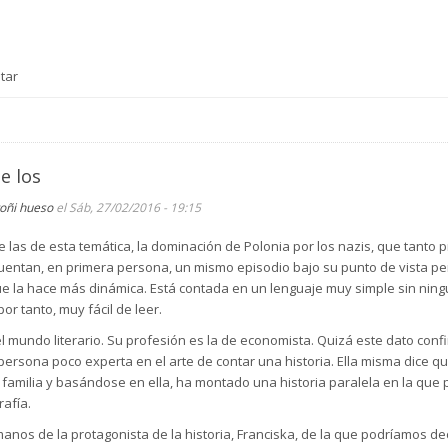
tar
de los
toñi hueso
el Sáb, 27/02/2016 - 19:15
las de esta temática, la dominación de Polonia por los nazis, que tanto pro
uentan, en primera persona, un mismo episodio bajo su punto de vista per
ue la hace más dinámica. Está contada en un lenguaje muy simple sin ningú
or tanto, muy fácil de leer.
l mundo literario. Su profesión es la de economista. Quizá este dato confi
persona poco experta en el arte de contar una historia. Ella misma dice q
u familia y basándose en ella, ha montado una historia paralela en la q
afía.
nos de la protagonista de la historia, Franciska, de la que podríamos dec