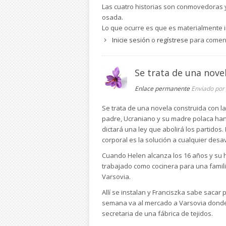
Las cuatro historias son conmovedoras y 
osada.
Lo que ocurre es que es materialmente 
materialmente tan reducido y escasamen
Inicie sesión
o
regístrese
para comen
que debe hacer para no ser descubierta
manos nazis pero queriendo resaltar la 
El tono de expresión de los personajes 
Se trata de una nove
Resumiendo se trata de una novela recom
Enlace permanente
Enviado por
contar de forma simplista; más parece q
Puede ser muy recomendable para jóve
Se trata de una novela construida con l
padre, Ucraniano y su madre polaca han 
dictará una ley que abolirá los partidos.
corporal es la solución a cualquier desa
Cuando Helen alcanza los 16 años y su h
trabajado como cocinera para una famili
Varsovia.
Allí se instalan y Franciszka sabe saca
semana va al mercado a Varsovia donde
secretaria de una fábrica de tejidos.