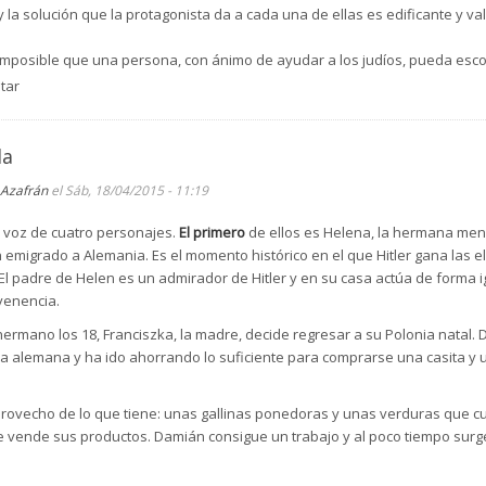
la solución que la protagonista da a cada una de ellas es edificante y val
imposible que una persona, con ánimo de ayudar a los judíos, pueda esco
te adaptado. Los lugares en que los esconde, la comida que necesita par
tar
 por los vecinos y la Gestapo son impensables. Consta que esta mujer sa
generosidad de la misma, la autora exagera los lugares de forma inverosí
no tiene modulaciones ni formas diferentes de expresión como si se trata
la
endable por sus muchos valores y por la forma de tratar el tema. Desde el
Azafrán
el Sáb, 18/04/2015 - 11:19
ue se trata de una crónica que de una novela.
nes.
a voz de cuatro personajes.
El primero
de ellos es Helena, la hermana men
emigrado a Alemania. Es el momento histórico en el que Hitler gana las 
 El padre de Helen es un admirador de Hitler y en su casa actúa de forma igua
venencia.
ermano los 18, Franciszka, la madre, decide regresar a su Polonia natal.
a alemana y ha ido ahorrando lo suficiente para comprarse una casita y u
r provecho de lo que tiene: unas gallinas ponedoras y unas verduras que 
 vende sus productos. Damián consigue un trabajo y al poco tiempo sur