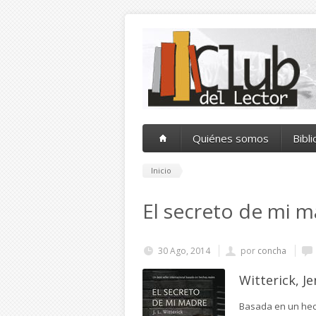
Pasar al contenido principal
Quiénes somos
Bibl
Inicio
El secreto de mi 
30 Ago, 2014
por
concha
Witterick, Je
Basada en un hech