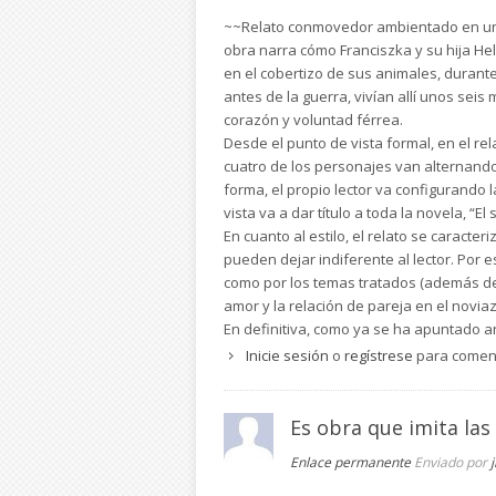
así que debe preservar su vida para prot
~~Relato conmovedor ambientado en un p
directamente en las tropelías y asesina
obra narra cómo Franciszka y su hija He
por Rusia. Vilheim como ayudante del c
en el cobertizo de sus animales, durant
alemana.
antes de la guerra, vivían allí unos seis 
Cuando Vilheim se entera de que va a s
corazón y voluntad férrea.
Desde el punto de vista formal, en el r
El secreto de mi madre narra el compor
cuatro de los personajes van alternando 
mantenía a sus cerdos a la familia de Bro
forma, el propio lector va configurando 
excavó, a la familia del doctor Wolenski
vista va a dar título a toda la novela, “E
la denunciasen.
En cuanto al estilo, el relato se caracter
Una vez vencida Alemania, Bronek y su f
pueden dejar indiferente al lector. Por
con su familia se trasladó a Palestina. 
como por los temas tratados (además de l
amor y la relación de pareja en el novi
En definitiva, como ya se ha apuntado an
personas corrientes que son capaces de 
Inicie sesión
o
regístrese
para comen
creencias o su ideología.
Es obra que imita las
Enlace permanente
Enviado por