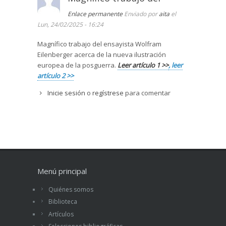
Enlace permanente
Enviado por
aita
el
Lun, 24/02/2025 - 16:24
Magnífico trabajo del ensayista Wolfram
Eilenberger acerca de la nueva ilustración
europea de la posguerra.
Leer artículo 1 >>
, leer
artículo 2 >>
Inicie sesión
o
regístrese
para comentar
Menú principal
Quiénes somos
Biblioteca
Artículos