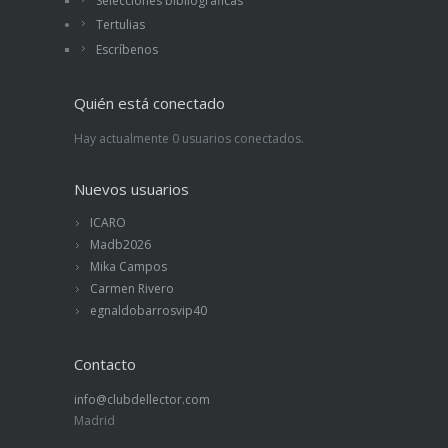
Selecciones bibliográficas
Tertulias
Escríbenos
Quién está conectado
Hay actualmente 0 usuarios conectados.
Nuevos usuarios
ICARO
Madb2026
Mika Campos
Carmen Rivero
egnaldobarrosvip40
Contacto
info@clubdellector.com
Madrid