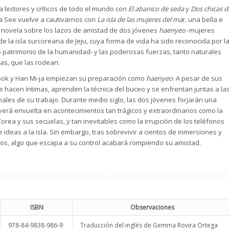
a lectores y críticos de todo el mundo con
El abanico de seda
y
Dos chicas d
sa See vuelve a cautivarnos con
La isla de las mujeres del ma
r, una bella e
a novela sobre los lazos de amistad de dos jóvenes
haenyeo
-mujeres
 la isla surcoreana de Jeju, cuya forma de vida ha sido reconocida por l
patrimonio de la humanidad- y las poderosas fuerzas, tanto naturales
cas, que las rodean.
ok y Han Mi-ja empiezan su preparación como
haenyeo
. A pesar de sus
e hacen íntimas, aprenden la técnica del buceo y se enfrentan juntas a la
nales de su trabajo. Durante medio siglo, las dos jóvenes forjarán una
 verá envuelta en acontecimientos tan trágicos y extraordinarios como la
rea y sus secuelas, y tan inevitables como la irrupción de los teléfonos
e ideas a la isla. Sin embargo, tras sobrevivir a cientos de inmersiones y
ulos, algo que escapa a su control acabará rompiendo su amistad.
ISBN
Observaciones
978-84-9838-986-9
Traducción del inglés de Gemma Rovira Ortega