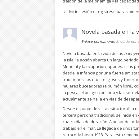
traición de la mejor amiga y la capaci
Inicie sesión
o
regístrese
para comen
Novela basada en la v
Enlace permanente
Enviado por
Novela basada en la vida de las
haenye
la isla, la acción abarca un largo perí
Mundial y la ocupación japonesa. Las p
desde la infancia por una fuerte amistad. 
tradiciones, los ritos religiosos y funer
mujeres buceadoras (a pulmón libre), con
la pesca, el peligro continuo y las secu
actualmente se halla en vías de desapar
Desde el punto de vista estructural, la n
tercera persona tradicional, se inicia 
cuatro días de duración. A pesar de todas
trabajo en el mar. La llegada de unos tu
retroceda hasta 1938. Para esta rememor