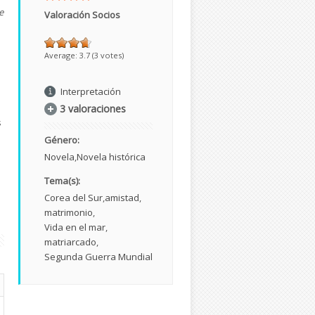
e
Valoración Socios
a
Average:
3.7
(
3
votes)
Interpretación
3 valoraciones
s
Género:
Novela
Novela histórica
Tema(s):
Corea del Sur
amistad
matrimonio
Vida en el mar
matriarcado
Segunda Guerra Mundial