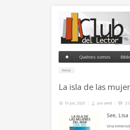
Pasar al contenido principal
Quiénes somos
Bibl
Inicio
La isla de las muje
01 Jun, 2020
por
amd
2 
See, Lisa
Una inmersió