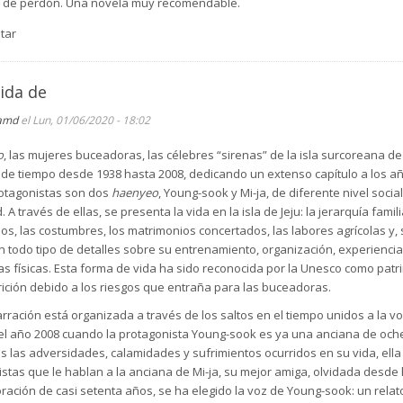
dad de perdón. Una novela muy recomendable.
tar
ida de
amd
el Lun, 01/06/2020 - 18:02
o
, las mujeres buceadoras, las célebres “sirenas” de la isla surcoreana d
odo de tiempo desde 1938 hasta 2008, dedicando un extenso capítulo a los
rotagonistas son dos
haenyeo
, Young-sook y Mi-ja, de diferente nivel soci
A través de ellas, se presenta la vida en la isla de Jeju: la jerarquía familia
arios, las costumbres, los matrimonios concertados, las labores agrícolas y, 
 todo tipo de detalles sobre su entrenamiento, organización, experiencia,
elas físicas. Esta forma de vida ha sido reconocida por la Unesco como pa
ición debido a los riesgos que entraña para las buceadoras.
arración está organizada a través de los saltos en el tiempo unidos a la vo
en el año 2008 cuando la protagonista Young-sook es ya una anciana de oc
 las adversidades, calamidades y sufrimientos ocurridos en su vida, ella se
ristas que le hablan a la anciana de Mi-ja, su mejor amiga, olvidada desd
ación de casi setenta años, se ha elegido la voz de Young-sook: un rela