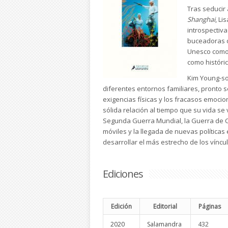
Tras seducir 
Shanghai
, Li
introspectiv
buceadoras de
Unesco como 
como históri
Kim Young-so
diferentes entornos familiares, pronto s
exigencias físicas y los fracasos emocio
sólida relación al tiempo que su vida se
Segunda Guerra Mundial, la Guerra de Co
móviles y la llegada de nuevas políticas 
desarrollar el más estrecho de los vínc
Ediciones
Edición
Editorial
Páginas
2020
Salamandra
432