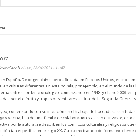
tar
tora
JavierCanals
el Lun, 26/04/2021 - 11:47
en España. De origen chino, pero afincada en Estados Unidos, escribe en i
ral en culturas diferentes. En esta novela, por ejemplo, en el mundo de l
a alterna entre el orden cronológico, comenzando en 1948, y el año 2008, 
as por el ejército y tropas paramilitares al final de la Segunda Guerra
yeo, comenzando con su iniciación en el trabajo de buceadora, con todas 
iga y vecina, hija de una familia de colaboracionistas con el invasor, est
tiva por la autora, se describen los conflictos culturales y religiosos que
ción tan específica en el siglo XX. Otro tema tratado de forma excelente p