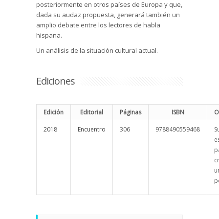
posteriormente en otros países de Europa y que,
dada su audaz propuesta, generará también un
amplio debate entre los lectores de habla
hispana.
Un análisis de la situación cultural actual.
Ediciones
Edición
Editorial
Páginas
ISBN
O
2018
Encuentro
306
9788490559468
S
e
p
c
u
p