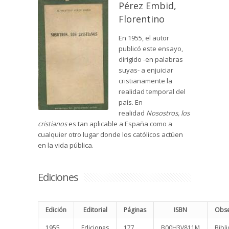
Pérez Embid,
Florentino
En 1955, el autor
publicó este ensayo,
dirigido -en palabras
suyas- a enjuiciar
cristianamente la
realidad temporal del
país. En
realidad
Nosostros, los
cristianos
es tan aplicable a España como a
cualquier otro lugar donde los católicos actúen
en la vida pública.
Ediciones
Edición
Editorial
Páginas
ISBN
Obse
1955
Ediciones
177
B00H3V811M
Bibli