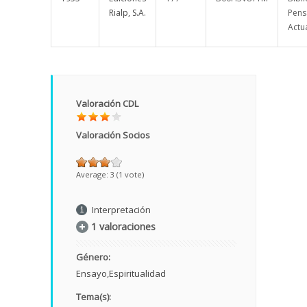
Rialp, S.A.
Pens
Actua
Valoración CDL
Valoración Socios
Average:
3
(
1
vote)
Interpretación
1 valoraciones
Género:
Ensayo
Espiritualidad
Tema(s):