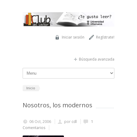
Pasar al contenido principal
Iniciar sesión
Regístrate!
Búsqueda avanzada
Inicio
Nosotros, los modernos
06 Oct, 2006
por
cdl
1
Comentarios