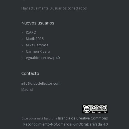
Arendt, Levinas, Steiner, Postman, Bauman,...
Hay actualmente 0 usuarios conectados.
Nuevos usuarios
ICARO
Madb2026
Mika Campos
Carmen Rivero
egnaldobarrosvip40
Contacto
info@clubdellector.com
Madrid
licencia de Creative Commons
Este obra está bajo una
Reconocimiento-NoComercial-SinObraDerivada 4.0