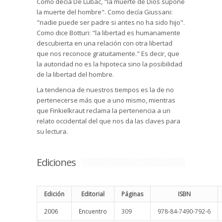
Como decía De Lubac, "la muerte de Dios supone
la muerte del hombre". Como decía Giussani:
"nadie puede ser padre si antes no ha sido hijo".
Como dice Botturi: "la libertad es humanamente
descubierta en una relación con otra libertad
que nos reconoce gratuitamente." Es decir, que
la autoridad no es la hipoteca sino la posibilidad
de la libertad del hombre.
La tendencia de nuestros tiempos es la de no
pertenecerse más que a uno mismo, mientras
que Finkielkraut reclama la pertenencia a un
relato occidental del que nos da las claves para
su lectura.
Ediciones
Edición
Editorial
Páginas
ISBN
2006
Encuentro
309
978-84-7490-792-6