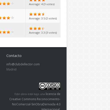
Average:
4
(
3
votes)
Average:
3.5
(
2
votes)
Average:
3.3
(
3
votes)
Contacto
info@clubdellector.com
Madrid
licencia de
Este obra está bajo una
Creative Commons Reconocimiento-
NoComercial-SinObraDerivada 4.0
Internacional
.