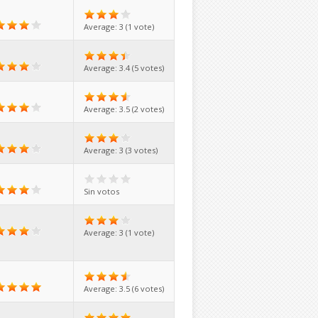
Average:
3
(
1
vote)
Average:
3.4
(
5
votes)
Average:
3.5
(
2
votes)
Average:
3
(
3
votes)
Sin votos
Average:
3
(
1
vote)
Average:
3.5
(
6
votes)