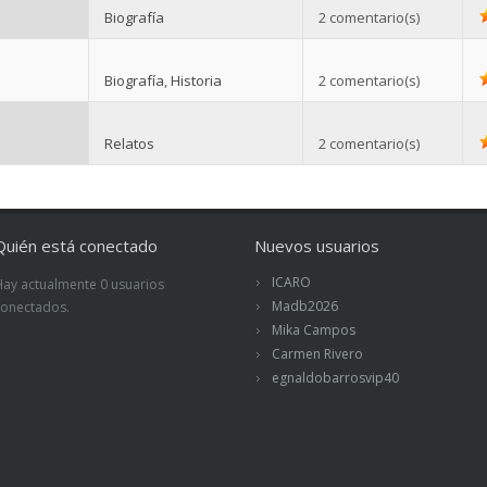
Biografía
2 comentario(s)
Biografía
,
Historia
2 comentario(s)
Relatos
2 comentario(s)
Quién está conectado
Nuevos usuarios
ICARO
Hay actualmente 0 usuarios
Madb2026
conectados.
Mika Campos
Carmen Rivero
egnaldobarrosvip40