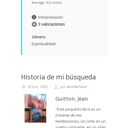
Average:
4
(
3
votes)
Interpretación
3 valoraciones
Género:
Espiritualidad
Historia de mi búsqueda
26 Ene, 2005
por
wonderland
Guitton, Jean
"Este pequeño libro es un
instante de mis
meditaciones, un corte en un
sueño constante, en un afán