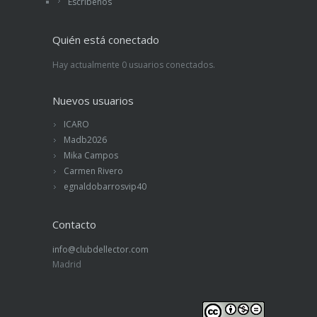
Escríbenos
Quién está conectado
Hay actualmente 0 usuarios conectados.
Nuevos usuarios
ICARO
Madb2026
Mika Campos
Carmen Rivero
egnaldobarrosvip40
Contacto
info@clubdellector.com
Madrid