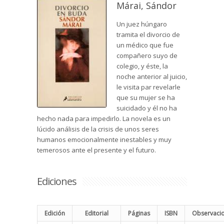
Márai, Sándor
Un juez húngaro
tramita el divorcio de
un médico que fue
compañero suyo de
colegio, y éste, la
noche anterior al juicio,
le visita par revelarle
que su mujer se ha
suicidado y él no ha
hecho nada para impedirlo. La novela es un
lúcido análisis de la crisis de unos seres
humanos emocionalmente inestables y muy
temerosos ante el presente y el futuro.
Ediciones
Edición
Editorial
Páginas
ISBN
Observaci