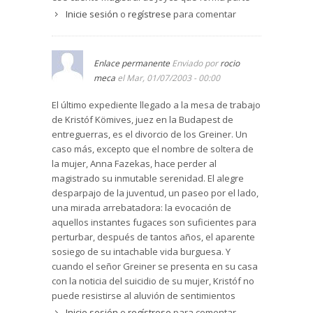
de Dublineses, en el que el diálogo final del
Inicie sesión
o
regístrese
para comentar
matrimonio es tan hondo y revelador que rompe
con la superficialidad de esas conversaciones
de complicidad burguesa que habían mantenido
Enlace permanente
Enviado por
rocio
horas antes en una casa llena de invitados. Pues
meca
el Mar, 01/07/2003 - 00:00
así Márai en ese diálogo último. En Divorcio en
Buda hay diamantes que brillan intensamente,
El último expediente llegado a la mesa de trabajo
como esa relación honda del matrimonio
de Kristóf Kömives, juez en la Budapest de
protagonista, que fueron capaces de reservar su
entreguerras, es el divorcio de los Greiner. Un
sexualidad hasta el matrimonio no por
caso más, excepto que el nombre de soltera de
disposición social o cultural sino por la
la mujer, Anna Fazekas, hace perder al
consideración emocionada de un encuentro tan
magistrado su inmutable serenidad. El alegre
verdadero que les exigía una total disposición
desparpajo de la juventud, un paseo por el lado,
vital. Aparece en la obra un cura que no busca a
una mirada arrebatadora: la evocación de
Dios a dentelladas, exigiéndole respuestas,
aquellos instantes fugaces son suficientes para
soluciones de ¡ya!, etc., sino que es consciente
perturbar, después de tantos años, el aparente
de que con Él no tiene por qué defenderse sino
sosiego de su intachable vida burguesa. Y
prepararse para cuando quiera visitarlo. Y
cuando el señor Greiner se presenta en su casa
cuando el dolor aparece por la puerta, se
con la noticia del suicidio de su mujer, Kristóf no
muestra Márai corrosivo, despiadado, "¿qué nos
puede resistirse al aluvión de sentimientos
espera ahora?, ponernos en camino en medio
encontrados que inundan su espíritu. Durante el
Inicie sesión
o
regístrese
para comentar