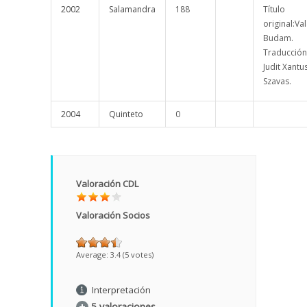
2002
Salamandra
188
Título
original:Va
Budam.
Traducción
Judit Xantu
Szavas.
2004
Quinteto
0
Valoración CDL
Valoración Socios
Average:
3.4
(
5
votes)
Interpretación
5 valoraciones