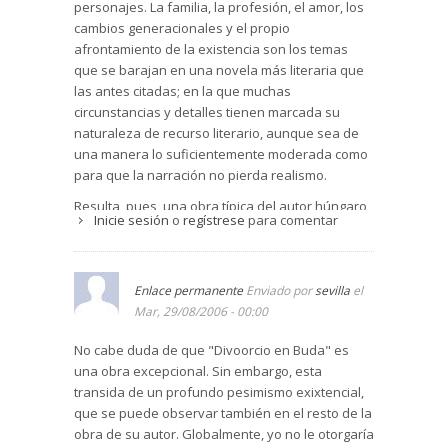
personajes. La familia, la profesión, el amor, los
cambios generacionales y el propio
afrontamiento de la existencia son los temas
que se barajan en una novela más literaria que
las antes citadas; en la que muchas
circunstancias y detalles tienen marcada su
naturaleza de recurso literario, aunque sea de
una manera lo suficientemente moderada como
para que la narración no pierda realismo.
Resulta, pues, una obra típica del autor húngaro,
Inicie sesión
o
regístrese
para comentar
en la que el drama humano que vertebra su
trama, y que se va desvelando hasta llegar a un
final de sorpresa, es tan vivo como contundente.
Enlace permanente
Enviado por
sevilla
el
(de Ángel García Prieto )
Mar, 29/08/2006 - 00:00
No cabe duda de que "Divoorcio en Buda" es
una obra excepcional. Sin embargo, esta
transida de un profundo pesimismo exixtencial,
que se puede observar también en el resto de la
obra de su autor. Globalmente, yo no le otorgaría