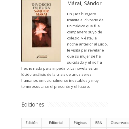
Márai, Sándor
Un juez húngaro
tramita el divorcio de
un médico que fue
compañero suyo de
colegio, y éste, la
noche anterior al juicio,
le visita par revelarle
que su mujer se ha
suicidado y él no ha
hecho nada para impedirlo. La novela es un
lúcido análisis de la crisis de unos seres
humanos emocionalmente inestables y muy
temerosos ante el presente y el futuro.
Ediciones
Edición
Editorial
Páginas
ISBN
Observaci