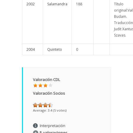
2002
Salamandra
188
Título
original:Va
Budam.
Traducción
Judit Xantu
Szavas.
2004
Quinteto
0
Valoración CDL
Valoración Socios
Average:
3.4
(
5
votes)
Interpretación
5 valoraciones