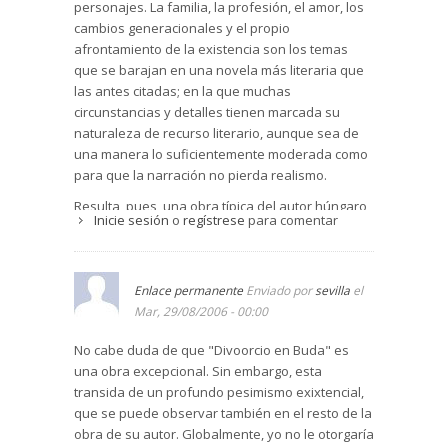
personajes. La familia, la profesión, el amor, los
cambios generacionales y el propio
afrontamiento de la existencia son los temas
que se barajan en una novela más literaria que
las antes citadas; en la que muchas
circunstancias y detalles tienen marcada su
naturaleza de recurso literario, aunque sea de
una manera lo suficientemente moderada como
para que la narración no pierda realismo.
Resulta, pues, una obra típica del autor húngaro,
Inicie sesión
o
regístrese
para comentar
en la que el drama humano que vertebra su
trama, y que se va desvelando hasta llegar a un
final de sorpresa, es tan vivo como contundente.
Enlace permanente
Enviado por
sevilla
el
(de Ángel García Prieto )
Mar, 29/08/2006 - 00:00
No cabe duda de que "Divoorcio en Buda" es
una obra excepcional. Sin embargo, esta
transida de un profundo pesimismo exixtencial,
que se puede observar también en el resto de la
obra de su autor. Globalmente, yo no le otorgaría