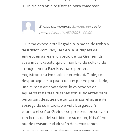
de Dublineses, en el que el diálogo final del
Inicie sesión
o
regístrese
para comentar
matrimonio es tan hondo y revelador que rompe
con la superficialidad de esas conversaciones
de complicidad burguesa que habían mantenido
Enlace permanente
Enviado por
rocio
horas antes en una casa llena de invitados. Pues
meca
el Mar, 01/07/2003 - 00:00
así Márai en ese diálogo último. En Divorcio en
Buda hay diamantes que brillan intensamente,
El último expediente llegado a la mesa de trabajo
como esa relación honda del matrimonio
de Kristóf Kömives, juez en la Budapest de
protagonista, que fueron capaces de reservar su
entreguerras, es el divorcio de los Greiner. Un
sexualidad hasta el matrimonio no por
caso más, excepto que el nombre de soltera de
disposición social o cultural sino por la
la mujer, Anna Fazekas, hace perder al
consideración emocionada de un encuentro tan
magistrado su inmutable serenidad. El alegre
verdadero que les exigía una total disposición
desparpajo de la juventud, un paseo por el lado,
vital. Aparece en la obra un cura que no busca a
una mirada arrebatadora: la evocación de
Dios a dentelladas, exigiéndole respuestas,
aquellos instantes fugaces son suficientes para
soluciones de ¡ya!, etc., sino que es consciente
perturbar, después de tantos años, el aparente
de que con Él no tiene por qué defenderse sino
sosiego de su intachable vida burguesa. Y
prepararse para cuando quiera visitarlo. Y
cuando el señor Greiner se presenta en su casa
cuando el dolor aparece por la puerta, se
con la noticia del suicidio de su mujer, Kristóf no
muestra Márai corrosivo, despiadado, "¿qué nos
puede resistirse al aluvión de sentimientos
espera ahora?, ponernos en camino en medio
encontrados que inundan su espíritu. Durante el
Inicie sesión
o
regístrese
para comentar