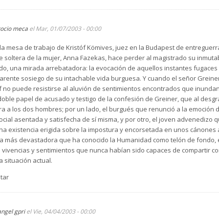
rocio meca
el Mar, 01/07/2003 - 00:00
 la mesa de trabajo de Kristóf Kömives, juez en la Budapest de entreguerra
 soltera de la mujer, Anna Fazekas, hace perder al magistrado su inmuta
ado, una mirada arrebatadora: la evocación de aquellos instantes fugaces 
arente sosiego de su intachable vida burguesa. Y cuando el señor Greiner
tóf no puede resistirse al aluvión de sentimientos encontrados que inundan
doble papel de acusado y testigo de la confesión de Greiner, que al desgr
ra a los dos hombres; por un lado, el burgués que renunció a la emoción 
ocial asentada y satisfecha de sí misma, y por otro, el joven advenedizo 
a existencia erigida sobre la impostura y encorsetada en unos cánones a
rra más devastadora que ha conocido la Humanidad como telón de fondo, el
 vivencias y sentimientos que nunca habían sido capaces de compartir con 
 situación actual.
tar
angel gpri
el Vie, 04/04/2003 - 00:00