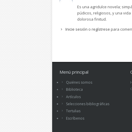
Es una agridulce novela; simpá
púdicos, religiosos, y una vida
dolorosa finitud.
Inicie sesión
o
regístrese
para comen
Menú principal
Quiénes somos
Biblioteca
Artículos
Selecciones bibliográficas
Tertulias
Escríbenos