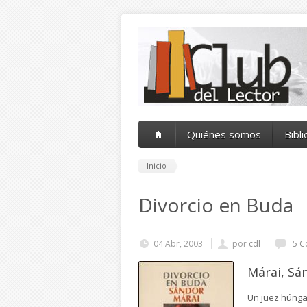
Pasar al contenido principal
Quiénes somos
Bibl
Inicio
Divorcio en Buda
04 Abr, 2003
por
cdl
5 C
Márai, Sá
Un juez húnga