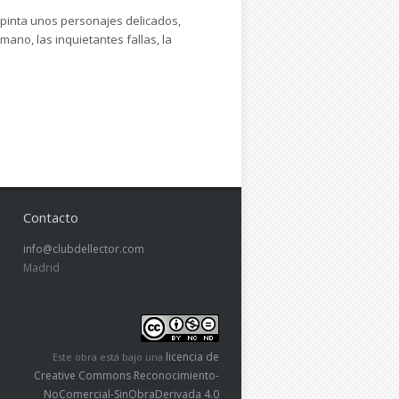
 pinta unos personajes delicados,
mano, las inquietantes fallas, la
Contacto
info@clubdellector.com
Madrid
licencia de
Este obra está bajo una
Creative Commons Reconocimiento-
NoComercial-SinObraDerivada 4.0