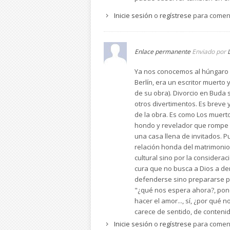
Inicie sesión
o
regístrese
para comen
Enlace permanente
Enviado por
Ya nos conocemos al húngaro 
Berlín, era un escritor muerto 
de su obra). Divorcio en Buda
otros divertimentos. Es breve y
de la obra. Es como Los muerto
hondo y revelador que rompe 
una casa llena de invitados. 
relación honda del matrimonio
cultural sino por la considera
cura que no busca a Dios a den
defenderse sino prepararse pa
"¿qué nos espera ahora?, poner
hacer el amor..., sí, ¿por qué
carece de sentido, de contenid
Inicie sesión
o
regístrese
para comen