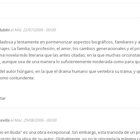
Rubito
el Mié, 22/07/2009 - 00:00
dadosa y lentamente en pormenorizar aspectos biográficos, familiares y a
ajes. La familia, la profesión, el amor, los cambios generacionales y el p
a novela más literaria que las antes citadas; en la que muchas circunsta
io, aunque sea de una manera lo suficientemente moderada como para que
a del autor húngaro, en la que el drama humano que vertebra su trama, y 
 como contundente.
tar
evilla
el Mar, 29/08/2006 - 00:00
o en Buda" es una obra excepcional. Sin embargo, esta transida de un p
esto de la obra de su autor. Globalmente, yo no le otorgaría la máxima cal