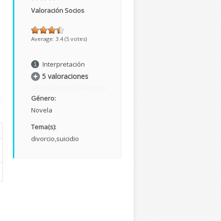
Valoración Socios
Average:
3.4
(
5
votes)
Interpretación
5 valoraciones
Género:
Novela
Tema(s):
divorcio
suicidio