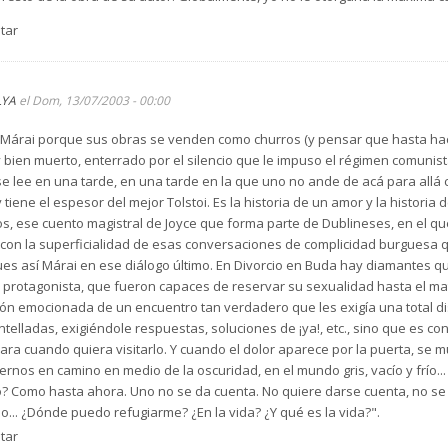
tar
LYA
el Dom, 13/07/2003 - 00:00
Márai porque sus obras se venden como churros (y pensar que hasta hace
y bien muerto, enterrado por el silencio que le impuso el régimen comunista
 se lee en una tarde, en una tarde en la que uno no ande de acá para all
 tiene el espesor del mejor Tolstoi. Es la historia de un amor y la historia 
s, ese cuento magistral de Joyce que forma parte de Dublineses, en el que
con la superficialidad de esas conversaciones de complicidad burguesa
Pues así Márai en ese diálogo último. En Divorcio en Buda hay diamantes q
 protagonista, que fueron capaces de reservar su sexualidad hasta el mat
ción emocionada de un encuentro tan verdadero que les exigía una total di
telladas, exigiéndole respuestas, soluciones de ¡ya!, etc., sino que es co
ra cuando quiera visitarlo. Y cuando el dolor aparece por la puerta, se 
nos en camino en medio de la oscuridad, en el mundo gris, vacío y frío... 
 no? Como hasta ahora. Uno no se da cuenta. No quiere darse cuenta, no se 
o... ¿Dónde puedo refugiarme? ¿En la vida? ¿Y qué es la vida?".
tar