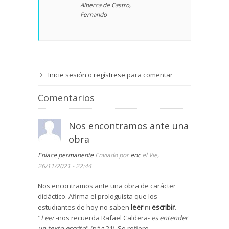
Alberca de Castro,
Fernando
Inicie sesión
o
regístrese
para comentar
Comentarios
Nos encontramos ante una
obra
Enlace permanente
Enviado por
enc
el Vie,
26/11/2021 - 22:44
Nos encontramos ante una obra de carácter
didáctico. Afirma el prologuista que los
estudiantes de hoy no saben
leer
ni
escribir
.
"
Leer
-nos recuerda Rafael Caldera-
es entender
un texto escrito
" (pág.21). Se refiere,