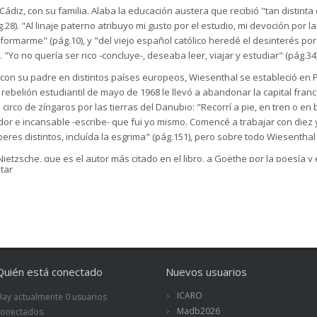
ádiz, con su familia. Alaba la educación austera que recibió "tan distinta
8). "Al linaje paterno atribuyo mi gusto por el estudio, mi devoción por la
rmarme" (pág.10), y "del viejo español católico heredé el desinterés por e
). "Yo no quería ser rico -concluye-, deseaba leer, viajar y estudiar" (pág.34)
n su padre en distintos países europeos, Wiesenthal se estableció en Pa
 rebelión estudiantil de mayo de 1968 le llevó a abandonar la capital franc
circo de zíngaros por las tierras del Danubio: "Recorrí a pie, en tren o e
dor e incansable -escribe- que fui yo mismo. Comencé a trabajar con diez 
eres distintos, incluída la esgrima" (pág.151), pero sobre todo Wiesenthal 
etzsche, que es el autor más citado en el libro, a Goëthe por la poesía y
tar
, Pascal y Chateaubriand por su defensa de la educación y la vida del esp
a tristeza", al alemán Fitche debido a su apuesta por el nacionalismo, y a 
in sentido crítico amontonando datos falsos" (pág.52) y han hecho posible 
 (...) se considere
progresista
y
científico
" (págs. 106-107).
oderno, antiburgués y antirracionalista, entendiendo por ello la "exagera
lógica. ¡Qué terrible es haber creado una cultura que descarta el corazón!" 
íritu, espíritus lastimados sedientos de justicia, de caridad, de belleza y
Quién está conectado
Nuevos usuarios
clamar derechos y privilegios" (pág.43). Él recuerda su educación en la au
ICARO
Hay actualmente 0 usuarios
ág.33), "aceptábamos que debíamos soportar carencias antes de conseguir
Madb2026
conectados.