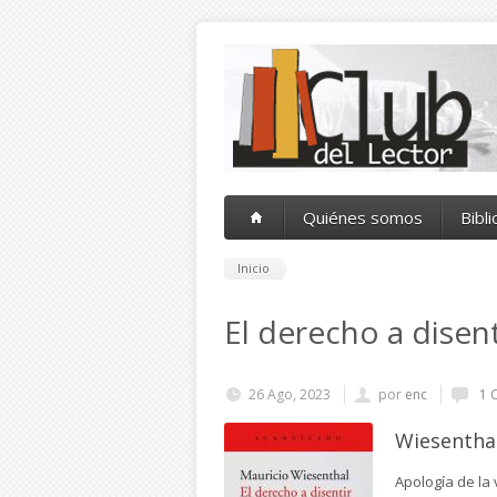
Pasar al contenido principal
Quiénes somos
Bibl
Inicio
El derecho a disent
26 Ago, 2023
por
enc
1 
Wiesenthal
Apología de la 