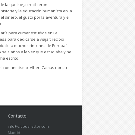
 de la que luego recibieron
 historia y la educación humanísta en la
l dinero, el gusto por la aventura y el
.
rís para cursar estudios en La
esa para dedicarse a viajar; recibió
n bicicleta muchos rincones de Europa"
y seis años a la vez que estudiaba y he
ha escrito.
 el romanticismo, Albert Camus por su
íritu; por el contrario, dice aborrecer a
Hegel, Marx y a sus
que "los nacionalistas, antisistema y
ción de la razón". Se trata de que el
(pág.76). "Las utopías materialistas -
 de amor" (pág.73); "la gente solo se
Contacto
steridad, que le llevó a aceptar "una
info@clubdellector.com
 un sueldo y un trabajo para aspirar a
Madrid