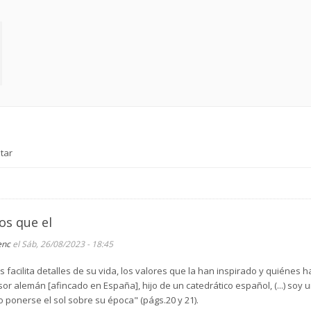
tar
os que el
enc
el Sáb, 26/08/2023 - 18:45
facilita detalles de su vida, los valores que la han inspirado y quiénes 
sor alemán [afincado en España], hijo de un catedrático español, (...) soy un
ponerse el sol sobre su época" (págs.20 y 21).