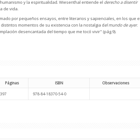
 humanismo y la espiritualidad. Wiesenthal entiende el
derecho a disentir
 de vida.
ormado por pequeños ensayos, entre literarios y sapienciales, en los que e
 distintos momentos de su existencia con la nostalgia d
el mundo de ayer
.
emplación desencantada del tiempo que me tocó vivir" (pág.9).
Páginas
ISBN
Observaciones
397
978-84-18370-54-0