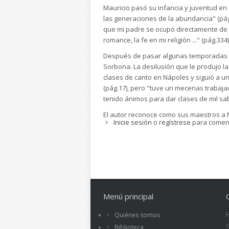
Mauricio pasó su infancia y juventud en C
las generaciones de la abundancia" (pág.2
que mi padre se ocupó directamente de fo
romance, la fe en mi religión ..." (pág.334
Después de pasar algunas temporadas co
Sorbona. La desilusión que le produjo la
clases de canto en Nápoles y siguió a un 
(pág.17), pero "tuve un mecenas trabaja
tenido ánimos para dar clases de mil sab
El autor reconoce como sus maestros a Ni
Inicie sesión
o
regístrese
para comen
independencia insobornable, y a Montaine
Sartre, al que califica como "obispo de l
seguidores que "reescriben la historia s
cualquiera que pueda fastidiar al prójimo
Wiesenthal se considera a sí mismo antim
sentimiento enriquezca la reflexión y la 
afirma- generan legiones de pobres de esp
Menú principal
manifiesta hoy para pedir cosas, para re
Quiénes somos
pobreza libre, laboriosa y creadora" (p
un vivir sencillo" (pág.249).
Biblioteca