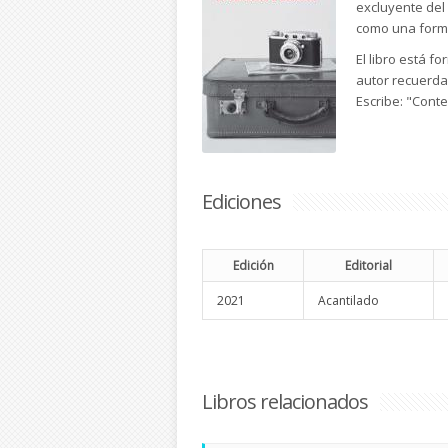
excluyente del
como una forma
El libro está f
autor recuerda
Escribe: "Cont
Ediciones
Edición
Editorial
2021
Acantilado
Libros relacionados