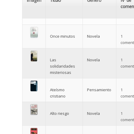
Imagen
Título
Género
Nº de
coment
Once minutos
Novela
1
comenta
Las
Novela
1
solidaridades
comenta
misteriosas
Ateísmo
Pensamiento
1
cristiano
comenta
Alto riesgo
Novela
1
comenta