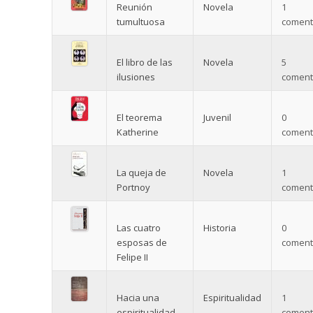
Reunión
Novela
1
tumultuosa
comenta
El libro de las
Novela
5
ilusiones
comenta
El teorema
Juvenil
0
Katherine
comenta
La queja de
Novela
1
Portnoy
comenta
Las cuatro
Historia
0
esposas de
comenta
Felipe II
Hacia una
Espiritualidad
1
espiritualidad
comenta