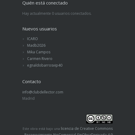
Quién está conectado
Hay actualmente 0 usuarios conectados.
Nuevos usuarios
ICARO
Madb2026
Mika Campos
Carmen Rivero
egnaldobarrosvip40
Contacto
info@clubdellector.com
Madrid
licencia de Creative Commons
Este obra está bajo una
Reconocimiento-NoComercial-SinObraDerivada 4.0