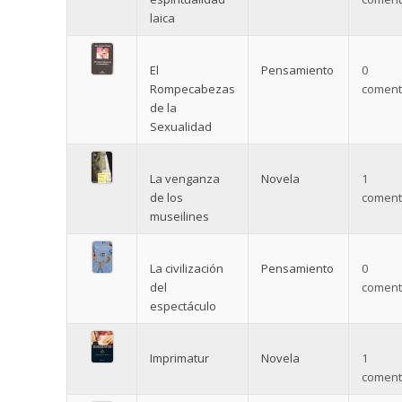
laica
El
Pensamiento
0
Rompecabezas
comenta
de la
Sexualidad
La venganza
Novela
1
de los
comenta
museilines
La civilización
Pensamiento
0
del
comenta
espectáculo
Imprimatur
Novela
1
comenta