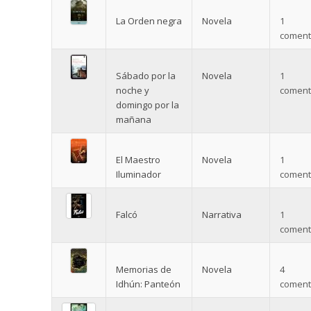
La Orden negra
Novela
1
comenta
Sábado por la
Novela
1
noche y
comenta
domingo por la
mañana
El Maestro
Novela
1
Iluminador
comenta
Falcó
Narrativa
1
comenta
Memorias de
Novela
4
Idhún: Panteón
comenta