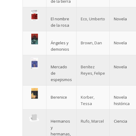
de la tierra
El nombre
Eco, Umberto
Novela
de la rosa
Ángeles y
Brown, Dan
Novela
demonios
Mercado
Benítez
Novela
de
Reyes, Felipe
espejismos
Berenice
Korber,
Novela
Tessa
histórica
Hermanos
Rufo, Marcel
Ciencia
y
hermanas,