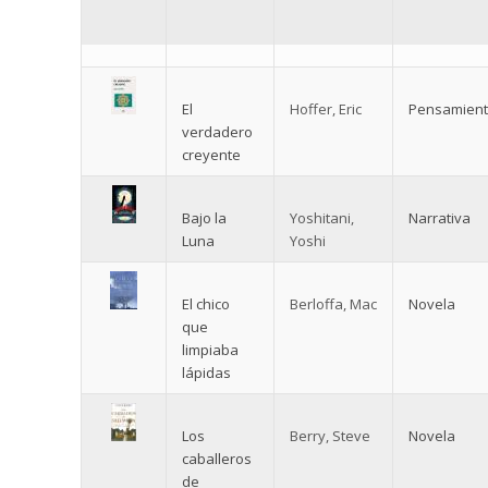
El
Hoffer, Eric
Pensamien
verdadero
creyente
Bajo la
Yoshitani,
Narrativa
Luna
Yoshi
El chico
Berloffa, Mac
Novela
que
limpiaba
lápidas
Los
Berry, Steve
Novela
caballeros
de