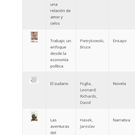
una
relación de
amor y
celos
Trabajo; un
Pietrykowski,
Ensayo
enfoque
Bruce
desde la
economía
política
El sudario
Foglia,
Novela
Leonard;
Richards,
David
Las
Hasek,
Narrativa
aventuras
Jaroslav
del