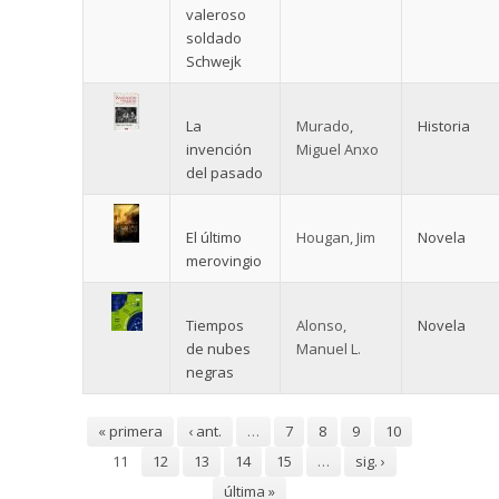
valeroso
soldado
Schwejk
La
Murado,
Historia
invención
Miguel Anxo
del pasado
El último
Hougan, Jim
Novela
merovingio
Tiempos
Alonso,
Novela
de nubes
Manuel L.
negras
Páginas
« primera
‹ ant.
…
7
8
9
10
11
12
13
14
15
…
sig. ›
última »