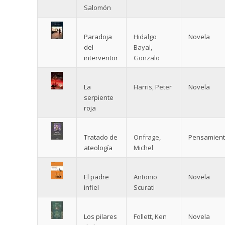
Salomón
Paradoja
Hidalgo
Novela
del
Bayal,
interventor
Gonzalo
La
Harris, Peter
Novela
serpiente
roja
Tratado de
Onfrage,
Pensamien
ateología
Michel
El padre
Antonio
Novela
infiel
Scurati
Los pilares
Follett, Ken
Novela