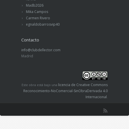
Madb2026
Mika Campos
Carmen Rivero
egnaldobarrosvip40
Contacto
info@clubdellector.com
Madrid
licencia de Creative Commons
Este obra está bajo una
Reconocimiento-NoComercial-SinObraDerivada 4.0
Internacional
.