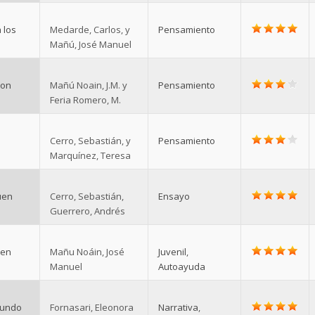
 los
Medarde, Carlos, y
Pensamiento
Mañú, José Manuel
con
Mañú Noain, J.M. y
Pensamiento
Feria Romero, M.
Cerro, Sebastián, y
Pensamiento
Marquínez, Teresa
uen
Cerro, Sebastián,
Ensayo
Guerrero, Andrés
 en
Mañu Noáin, José
Juvenil
,
Manuel
Autoayuda
mundo
Fornasari, Eleonora
Narrativa
,