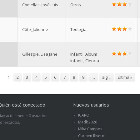
Comellas, José Luis
Otros
Côte, Julienne
Teología
Gillespie, Lisa Jane
Infantil
,
Album
infantil
,
Ciencia
1
2
3
4
5
6
7
8
9
…
sig. ›
última »
Quién está conectado
Nuevos usuarios
ICARO
Hay actualmente 0 usuarios
Madb2026
conectados.
Mika Campos
Carmen Rivero