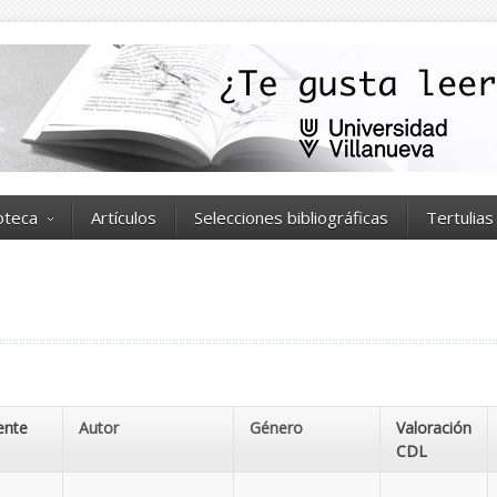
ioteca
Artículos
Selecciones bibliográficas
Tertulias
Autor
Género
Valoración
CDL