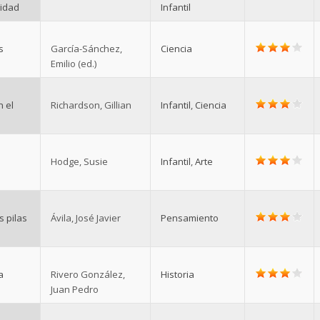
lidad
Infantil
s
García-Sánchez,
Ciencia
Emilio (ed.)
 el
Richardson, Gillian
Infantil
,
Ciencia
e
Hodge, Susie
Infantil
,
Arte
 pilas
Ávila, José Javier
Pensamiento
a
Rivero González,
Historia
Juan Pedro