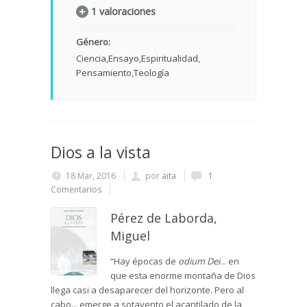
1 valoraciones
Género:
Ciencia
Ensayo
Espiritualidad
Pensamiento
Teología
Dios a la vista
18 Mar, 2016
por
aita
1
Comentarios
Pérez de Laborda,
Miguel
“Hay épocas de
odium Dei
... en
que esta enorme montaña de Dios
llega casi a desaparecer del horizonte. Pero al
cabo... emerge a sotavento el acantilado de la