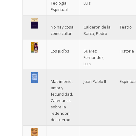
Teología
Luis
Espiritual
No hay cosa
Calderón de la
Teatro
como callar
Barca, Pedro
Los judíos
Suárez
Historia
Fernández,
Luis
Matrimonio,
Juan Pablo II
Espiritua
amor y
fecundidad.
Catequesis
sobre la
redención
del cuerpo