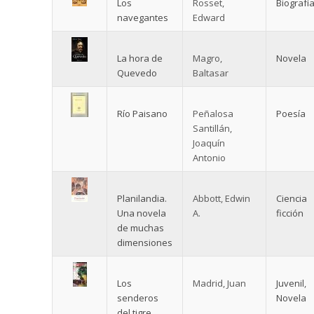
Los
Rosset,
Biografí
navegantes
Edward
La hora de
Magro,
Novela
Quevedo
Baltasar
Río Paisano
Peñalosa
Poesía
Santillán,
Joaquín
Antonio
Planilandia.
Abbott, Edwin
Ciencia
Una novela
A.
ficción
de muchas
dimensiones
Los
Madrid, Juan
Juvenil
,
senderos
Novela
del tigre