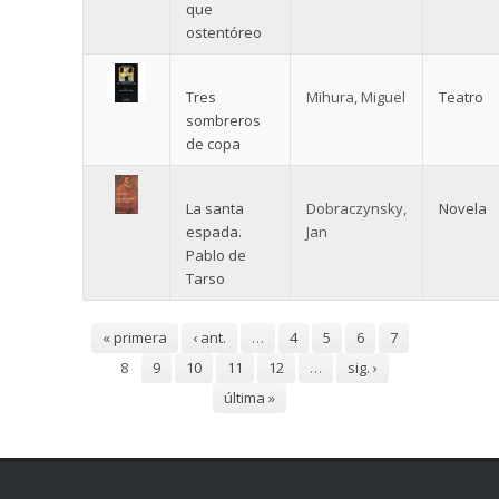
que
ostentóreo
Tres
Mihura, Miguel
Teatro
sombreros
de copa
La santa
Dobraczynsky,
Novela
espada.
Jan
Pablo de
Tarso
Páginas
« primera
‹ ant.
…
4
5
6
7
8
9
10
11
12
…
sig. ›
última »