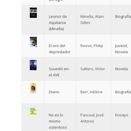
Leonor de
Minella, Alain
Biografí
Aquitania
Gilles
(Minella)
El oro del
Reeve, Philip
Juvenil
,
depredador
Novela
Sucedió en
Saltero, Víctor
Novela
el AVE
Diario
Berr, Hélène
Biografí
No es lo
Pascual, José
Ensayo
mismo
Antonio
ostentoso