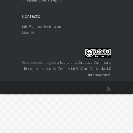
egnaldobarrosvip40
Contacto
info@clubdellector.com
Madrid
licencia de Creative Commons
Este obra está bajo una
Reconocimiento-NoComercial-SinObraDerivada 4.0
Internacional
.