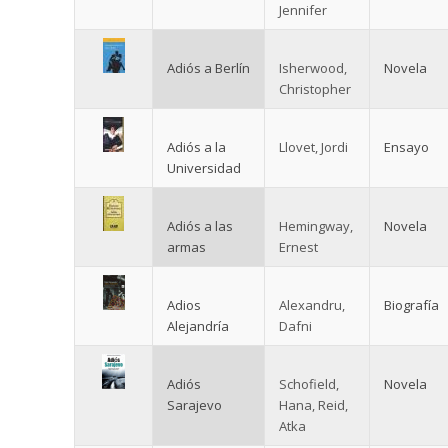
Jennifer
Adiós a Berlín
Isherwood,
Novela
Christopher
Adiós a la
Llovet, Jordi
Ensayo
Universidad
Adiós a las
Hemingway,
Novela
armas
Ernest
Adios
Alexandru,
Biografía
Alejandría
Dafni
Adiós
Schofield,
Novela
Sarajevo
Hana, Reid,
Atka