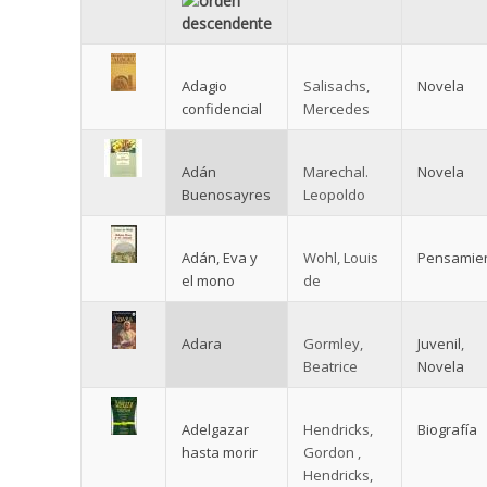
Adagio
Salisachs,
Novela
confidencial
Mercedes
Adán
Marechal.
Novela
Buenosayres
Leopoldo
Adán, Eva y
Wohl, Louis
Pensamie
el mono
de
Adara
Gormley,
Juvenil
,
Beatrice
Novela
Adelgazar
Hendricks,
Biografía
hasta morir
Gordon ,
Hendricks,