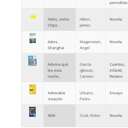
periodísti
Adiós, señor
Hilton,
Novela
Chips
James
Adios,
Wagenstein,
Novela
Shanghai
Angel
Adivina qué
García
Cuentos
,
leo esta
Iglesias,
Infantil
,
noche...
Carmen
Relatos
Admirable
Urbano,
Ensayo
creación
Pedro
ADN
Cook, Robin
Novela