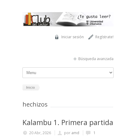
Pasar al contenido principal
Iniciar sesión
Regístrate!
Búsqueda avanzada
Inicio
hechizos
Kalambu 1. Primera partida
20 Abr, 2026
por
amd
1