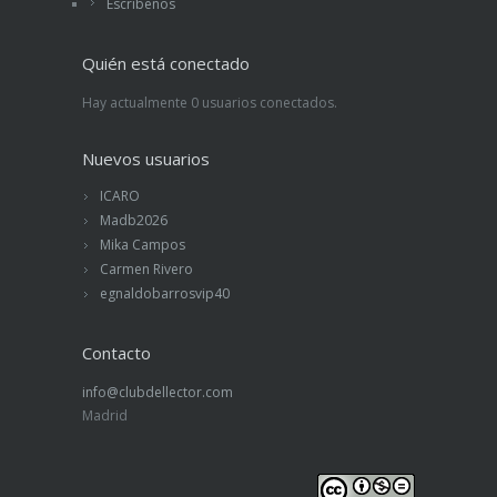
Escríbenos
Quién está conectado
Hay actualmente 0 usuarios conectados.
Nuevos usuarios
ICARO
Madb2026
Mika Campos
Carmen Rivero
egnaldobarrosvip40
Contacto
info@clubdellector.com
Madrid