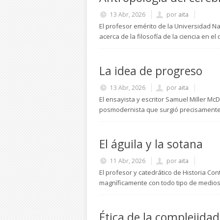
13 Abr, 2026
por
aita
El profesor emérito de la Universidad N
acerca de la filosofía de la ciencia en 
La idea de progreso
13 Abr, 2026
por
aita
El ensayista y escritor Samuel Miller M
posmodernista que surgió precisamente p
El águila y la sotana
11 Abr, 2026
por
aita
El profesor y catedrático de Historia C
magníficamente con todo tipo de medios 
Ética de la complejidad