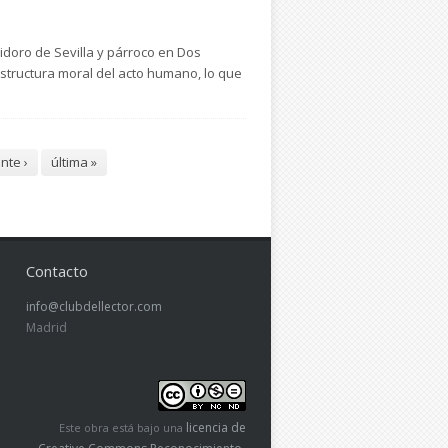
sidoro de Sevilla y párroco en Dos
structura moral del acto humano, lo que
nte ›
última »
Contacto
info@clubdellector.com
Madrid
licencia de
Este obra está bajo una