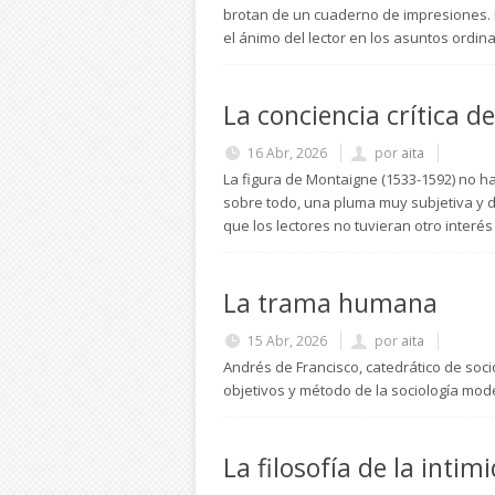
brotan de un cuaderno de impresiones. E
el ánimo del lector en los asuntos ordina
La conciencia crítica d
16 Abr, 2026
por
aita
La figura de Montaigne (1533-1592) no h
sobre todo, una pluma muy subjetiva y d
que los lectores no tuvieran otro inter
La trama humana
15 Abr, 2026
por
aita
Andrés de Francisco, catedrático de soc
objetivos y método de la sociología mod
La filosofía de la intim