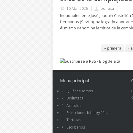
10 Abr, 2026
por
aita
Indudablemente José Joaquín Castellón Ma
Hermanas (Sevilla), ha logrado aportar 
él mismo denomina la “ética de la comple
Páginas
« primera
‹ 
Menú principal
Quiénes somos
Biblioteca
Artículos
Selecciones bibliográficas
Tertulias
Escríbenos