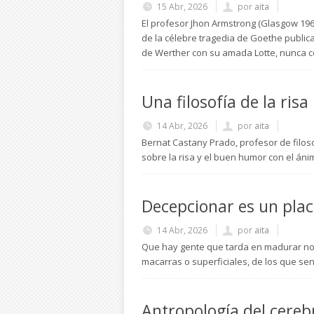
15 Abr, 2026
por
aita
El profesor Jhon Armstrong (Glasgow 19
de la célebre tragedia de Goethe publi
de Werther con su amada Lotte, nunca co
Una filosofía de la risa
14 Abr, 2026
por
aita
Bernat Castany Prado, profesor de filo
sobre la risa y el buen humor con el áni
Decepcionar es un plac
14 Abr, 2026
por
aita
Que hay gente que tarda en madurar no 
macarras o superficiales, de los que s
Antropología del cereb