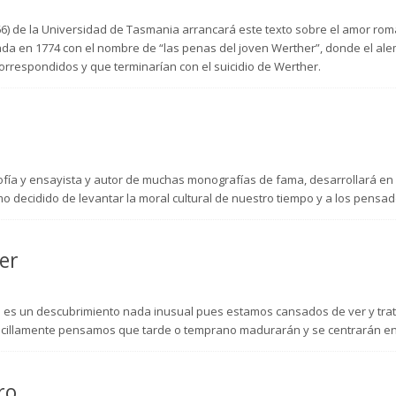
66) de la Universidad de Tasmania arrancará este texto sobre el amor ro
cada en 1774 con el nombre de “las penas del joven Werther”, donde el a
rrespondidos y que terminarían con el suicidio de Werther.
sofía y ensayista y autor de muchas monografías de fama, desarrollará e
mo decidido de levantar la moral cultural de nuestro tiempo y a los pensad
er
es un descubrimiento nada inusual pues estamos cansados de ver y trata
encillamente pensamos que tarde o temprano madurarán y se centrarán en 
ro