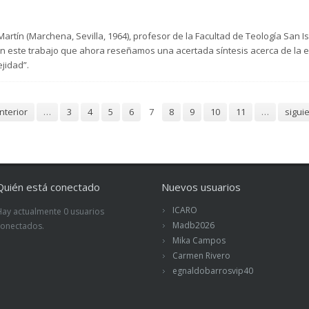
rtín (Marchena, Sevilla, 1964), profesor de la Facultad de Teología San I
en este trabajo que ahora reseñamos una acertada síntesis acerca de la e
jidad”.
anterior
…
3
4
5
6
7
8
9
10
11
…
siguie
Quién está conectado
Nuevos usuarios
ICARO
Hay actualmente 0 usuarios
Madb2026
conectados.
Mika Campos
Carmen Rivero
egnaldobarrosvip40