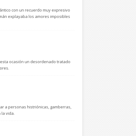
mántico con un recuerdo muy expresivo
lemán explayaba los amores imposibles
n esta ocasión un desordenado tratado
ores.
r a personas histriónicas, gamberras,
la vida.