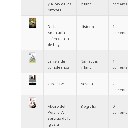
y el rey de los
Infantil
comentar
ratones
De la
Historia
1
Andalucía
comentar
islámica a la
de hoy
La lista de
Narrativa
,
1
cumpleaños
Infantil
comentar
Oliver Twist
Novela
2
comentar
Álvaro del
Biografía
0
Portillo. Al
comentar
servicio de la
Iglesia