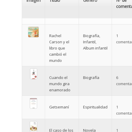
Imagen
Título
Género
Nº de
comenta
Rachel
Biografía
,
1
Carson y el
Infantil
,
comentar
libro que
Album infantil
cambió el
mundo
Cuando el
Biografía
6
mundo gira
comentar
enamorado
Getsemaní
Espiritualidad
1
comentar
El caso de los
Novela
1