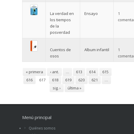
La verdad en
Ensayo
1
los tiempos
comentar
de la
posverdad
Cuentos de
Album infantil
1
osos
comentar
Páginas
« primera
‹ ant.
…
613
614
615
616
617
618
619
620
621
…
sig. ›
última »
Menú principal
Quiénes somos