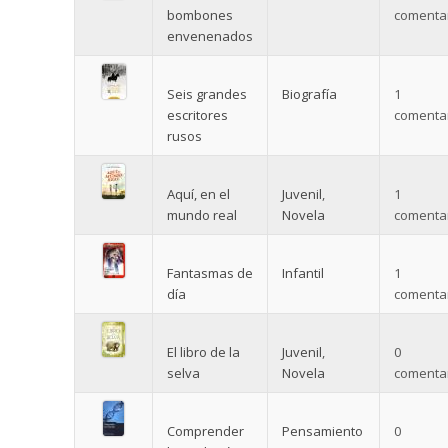
bombones
comentar
envenenados
Seis grandes
Biografía
1
escritores
comentar
rusos
Aquí, en el
Juvenil
,
1
mundo real
Novela
comentar
Fantasmas de
Infantil
1
día
comentar
El libro de la
Juvenil
,
0
selva
Novela
comentar
Comprender
Pensamiento
0