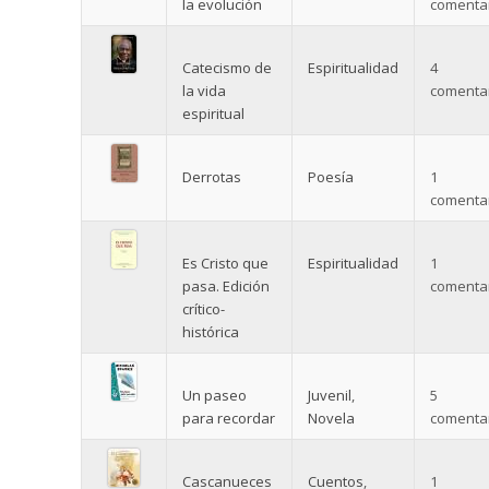
la evolución
comentar
Catecismo de
Espiritualidad
4
la vida
comentar
espiritual
Derrotas
Poesía
1
comentar
Es Cristo que
Espiritualidad
1
pasa. Edición
comentar
crítico-
histórica
Un paseo
Juvenil
,
5
para recordar
Novela
comentar
Cascanueces
Cuentos
,
1