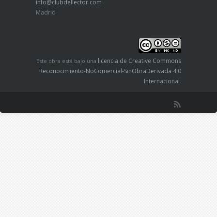
info@clubdellector.com
Madrid
licencia de Creative Commons
Este obra está bajo una
Reconocimiento-NoComercial-SinObraDerivada 4.0
Internacional
.