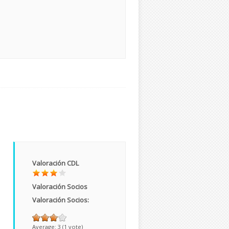
Valoración CDL
Valoración Socios
Valoración Socios:
a
Average:
3
(
1
vote)