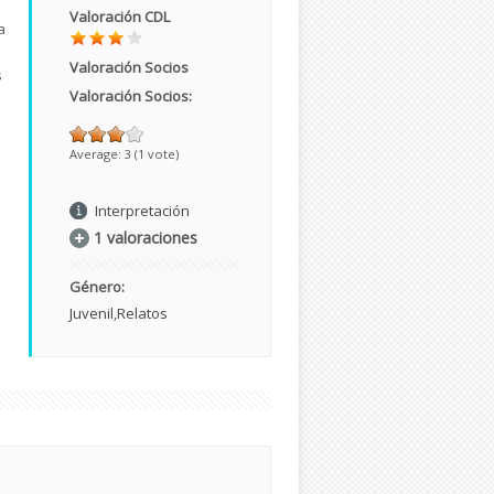
Valoración CDL
a
Valoración Socios
s
Valoración Socios:
Average:
3
(
1
vote)
Interpretación
1 valoraciones
Género:
Juvenil
Relatos