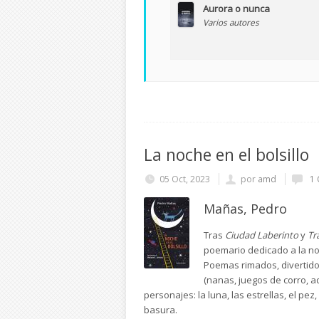
Aurora o nunca
Varios autores
La noche en el bolsillo
05 Oct, 2023
por
amd
1 
Mañas, Pedro
Tras
Ciudad Laberinto
y
Tr
poemario dedicado a la no
Poemas rimados, divertidos
(nanas, juegos de corro, a
personajes: la luna, las estrellas, el pe
basura.