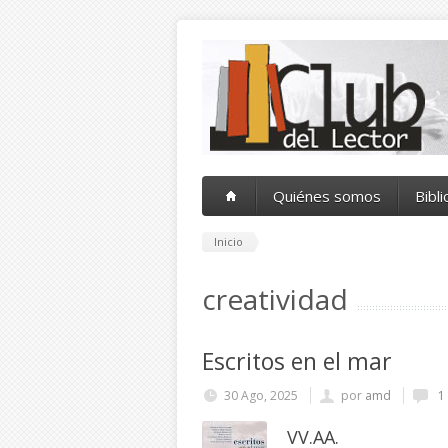
Pasar al contenido principal
Quiénes somos
Bibl
Inicio
creatividad
Escritos en el mar
30 Ago, 2025
por
amd
1
VV.AA.